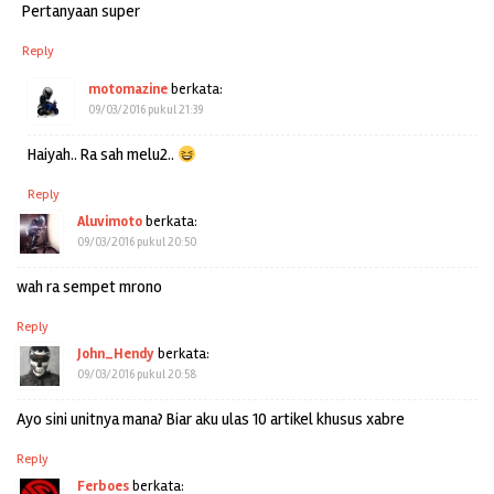
Pertanyaan super
Reply
motomazine
berkata:
09/03/2016 pukul 21:39
Haiyah.. Ra sah melu2..
Reply
Aluvimoto
berkata:
09/03/2016 pukul 20:50
wah ra sempet mrono
Reply
John_Hendy
berkata:
09/03/2016 pukul 20:58
Ayo sini unitnya mana? Biar aku ulas 10 artikel khusus xabre
Reply
Ferboes
berkata: