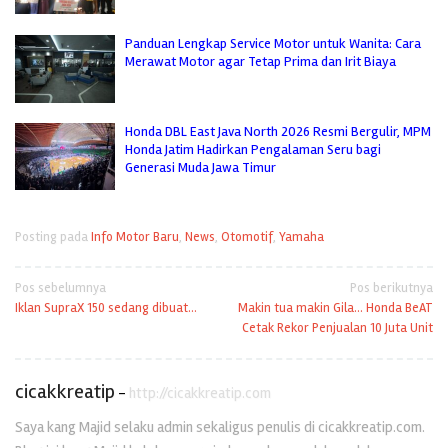
Panduan Lengkap Service Motor untuk Wanita: Cara
Merawat Motor agar Tetap Prima dan Irit Biaya
Honda DBL East Java North 2026 Resmi Bergulir, MPM
Honda Jatim Hadirkan Pengalaman Seru bagi
Generasi Muda Jawa Timur
Posting pada
Info Motor Baru
,
News
,
Otomotif
,
Yamaha
Navigasi
Pos sebelumnya
Pos berikutnya
Iklan SupraX 150 sedang dibuat…
Makin tua makin Gila… Honda BeAT
pos
Cetak Rekor Penjualan 10 Juta Unit
cicakkreatip
-
http://cicakkreatip.com
Saya kang Majid selaku admin sekaligus penulis di cicakkreatip.com.