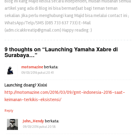
Blog ini kang Majid kelola secara independen, mudah mudahan semua
artikel yang ada di Blog ini bisa bermanfaat bagi teman teman
sekalian. Jika perlu menghubungi kang Majid bisa melalui contact ini ;
WhatsApp/Telp/SMS (085 733 637 733) E-Mail
(adm.cicakkreatip@gmail.com) Happy reading :)
9 thoughts on “
Launching Yamaha Xabre di
Surabaya…
”
motomazine
berkata:
09/03/2016 pukul 20:41
Launching doang? Xixixi
http://motomazine.com/2016/03/09/gmt-indonesia-2016-saat-
keimanan-terkikis-eksistensi/
Reply
John_Hendy
berkata:
09/03/2016 pukul 20:58