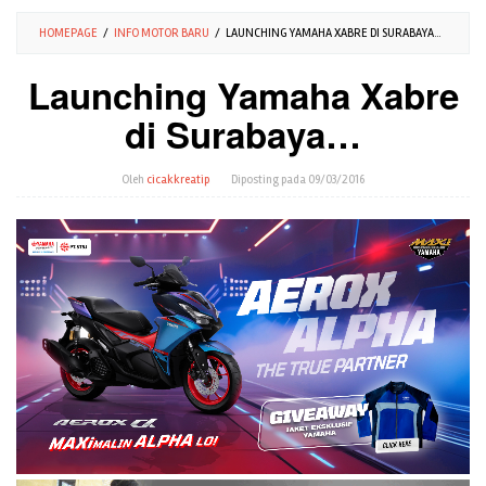
HOMEPAGE
/
INFO MOTOR BARU
/
LAUNCHING YAMAHA XABRE DI SURABAYA...
Launching Yamaha Xabre
di Surabaya…
Oleh
cicakkreatip
Diposting pada
09/03/2016