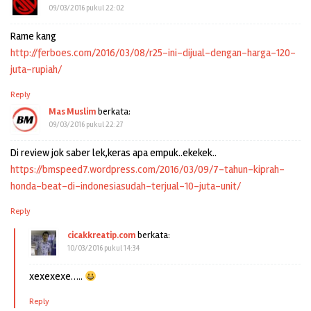
09/03/2016 pukul 22:02
Rame kang
http://ferboes.com/2016/03/08/r25-ini-dijual-dengan-harga-120-
juta-rupiah/
Reply
Mas Muslim
berkata:
09/03/2016 pukul 22:27
Di review jok saber lek,keras apa empuk..ekekek..
https://bmspeed7.wordpress.com/2016/03/09/7-tahun-kiprah-
honda-beat-di-indonesiasudah-terjual-10-juta-unit/
Reply
cicakkreatip.com
berkata:
10/03/2016 pukul 14:34
xexexexe…..
Reply