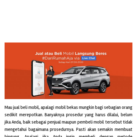
Mau jual beli mobil, apalagi mobil bekas mungkin bagi sebagian orang
sedikit merepotkan. Banyaknya prosedur yang harus dilalui, belum
jika Anda, baik sebagai penjual maupun pembeli mobil tersebut tidak
mengetahui bagaimana prosedurnya. Pasti akan semakin membuat
bingung. Apalagi jika Anda ingin membeli dengan metode