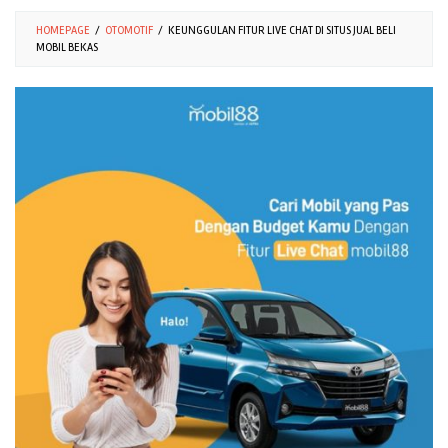
HOMEPAGE
/
OTOMOTIF
/
KEUNGGULAN FITUR LIVE CHAT DI SITUS JUAL BELI
MOBIL BEKAS