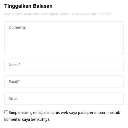
Tinggalkan Balasan
Alamat email Anda tidak akan dipublikasikan.
Ruas yang wajib ditandai
*
Simpan nama, email, dan situs web saya pada peramban ini untuk
komentar saya berikutnya.