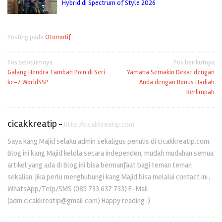
Hybrid di Spectrum of Style 2026
Posting pada
Otomotif
Navigasi
Pos sebelumnya
Pos berikutnya
Galang Hendra Tambah Poin di Seri
Yamaha Semakin Dekat dengan
pos
ke-7 WorldSSP
Anda dengan Bonus Hadiah
Berlimpah
cicakkreatip
-
http://cicakkreatip.com
Saya kang Majid selaku admin sekaligus penulis di cicakkreatip.com.
Blog ini kang Majid kelola secara independen, mudah mudahan semua
artikel yang ada di Blog ini bisa bermanfaat bagi teman teman
sekalian. Jika perlu menghubungi kang Majid bisa melalui contact ini ;
WhatsApp/Telp/SMS (085 733 637 733) E-Mail
(adm.cicakkreatip@gmail.com) Happy reading :)