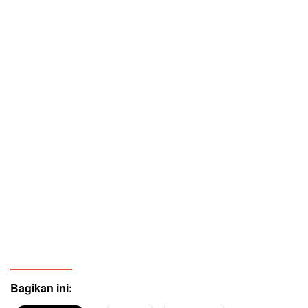
Bagikan ini: