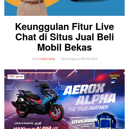
Keunggulan Fitur Live
Chat di Situs Jual Beli
Mobil Bekas
Oleh
cicakkreatip
Diposting pada
08/10/2020