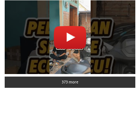
373 more