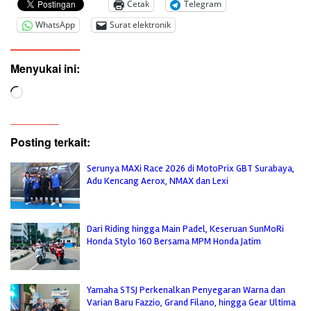
Cetak
Telegram
WhatsApp
Surat elektronik
Menyukai ini:
Memuat...
Posting terkait:
Serunya MAXi Race 2026 di MotoPrix GBT Surabaya,
Adu Kencang Aerox, NMAX dan Lexi
Dari Riding hingga Main Padel, Keseruan SunMoRi
Honda Stylo 160 Bersama MPM Honda Jatim
Yamaha STSJ Perkenalkan Penyegaran Warna dan
Varian Baru Fazzio, Grand Filano, hingga Gear Ultima