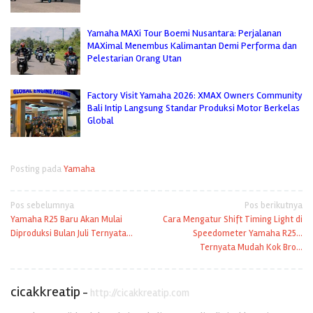
Yamaha MAXi Tour Boemi Nusantara: Perjalanan
MAXimal Menembus Kalimantan Demi Performa dan
Pelestarian Orang Utan
Factory Visit Yamaha 2026: XMAX Owners Community
Bali Intip Langsung Standar Produksi Motor Berkelas
Global
Posting pada
Yamaha
Navigasi
Pos sebelumnya
Pos berikutnya
Yamaha R25 Baru Akan Mulai
Cara Mengatur Shift Timing Light di
pos
Diproduksi Bulan Juli Ternyata…
Speedometer Yamaha R25…
Ternyata Mudah Kok Bro…
cicakkreatip
-
http://cicakkreatip.com