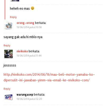
heheh eo mas
Reply
orong-orong
berkata:
19/06/2014 pukul 10:58
sayang gak ada hi mblo nya
Reply
nivikoko
berkata:
19/06/2014 pukul 11:44
jossssss
http://nivikoko.com/2014/06/19/mau-beli-motor-yamaha-ko-
dipersulit-ini-jawaban-yimm-via-email-ke-nivikoko-com/
Reply
warungasep
berkata:
19/06/2014 pukul 12:20