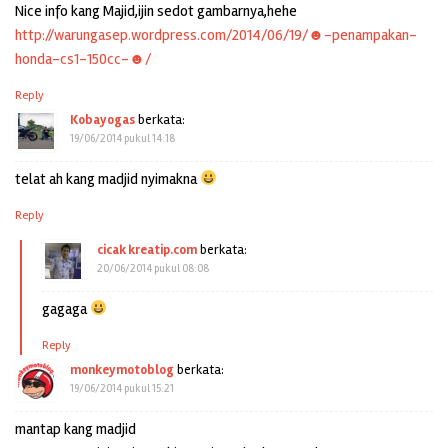
Nice info kang Majid,ijin sedot gambarnya,hehe
http://warungasep.wordpress.com/2014/06/19/☻-penampakan-
honda-cs1-150cc-☻/
Reply
Kobayogas
berkata:
19/06/2014 pukul 14:18
telat ah kang madjid nyimakna
Reply
cicak kreatip.com
berkata:
20/06/2014 pukul 08:08
gagaga
Reply
monkeymotoblog
berkata:
19/06/2014 pukul 15:21
mantap kang madjid