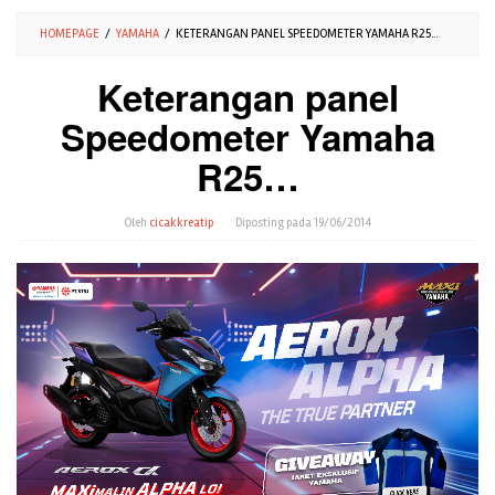
HOMEPAGE
/
YAMAHA
/
KETERANGAN PANEL SPEEDOMETER YAMAHA R25...
Keterangan panel
Speedometer Yamaha
R25…
Oleh
cicakkreatip
Diposting pada
19/06/2014