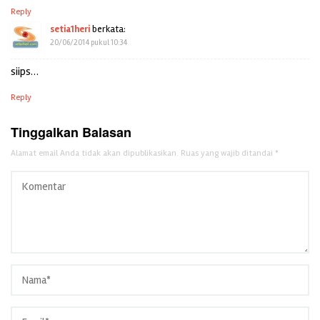
Reply
setia1heri
berkata:
20/06/2014 pukul 10:34
siips…
Reply
Tinggalkan Balasan
Alamat email Anda tidak akan dipublikasikan.
Ruas yang wajib ditandai
*