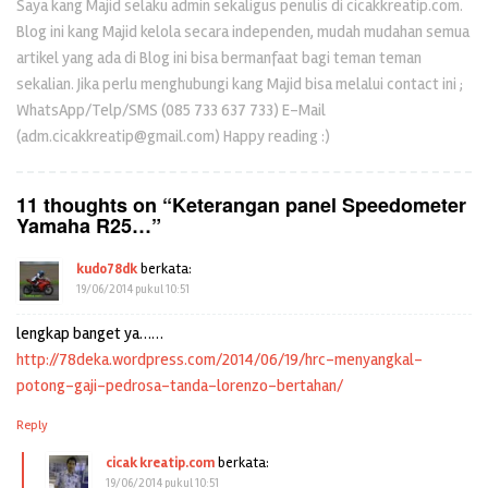
Saya kang Majid selaku admin sekaligus penulis di cicakkreatip.com.
Blog ini kang Majid kelola secara independen, mudah mudahan semua
artikel yang ada di Blog ini bisa bermanfaat bagi teman teman
sekalian. Jika perlu menghubungi kang Majid bisa melalui contact ini ;
WhatsApp/Telp/SMS (085 733 637 733) E-Mail
(adm.cicakkreatip@gmail.com) Happy reading :)
11 thoughts on “
Keterangan panel Speedometer
Yamaha R25…
”
kudo78dk
berkata:
19/06/2014 pukul 10:51
lengkap banget ya……
http://78deka.wordpress.com/2014/06/19/hrc-menyangkal-
potong-gaji-pedrosa-tanda-lorenzo-bertahan/
Reply
cicak kreatip.com
berkata:
19/06/2014 pukul 10:51