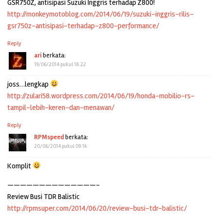
GSR750Z, antisipasi Suzuki Inggris terhadap Z800!
http://monkeymotoblog.com/2014/06/19/suzuki-inggris-rilis-
gsr750z-antisipasi-terhadap-z800-performance/
Reply
ari
berkata:
19/06/2014 pukul 18:22
joss…lengkap
http://zulari58.wordpress.com/2014/06/19/honda-mobilio-rs-
tampil-lebih-keren-dan-menawan/
Reply
RPMspeed
berkata:
20/06/2014 pukul 09:16
Komplit
——————————————–
Review Busi TDR Balistic
http://rpmsuper.com/2014/06/20/review-busi-tdr-balistic/