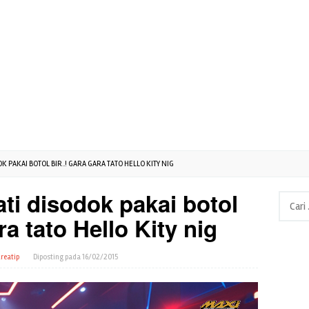
 PAKAI BOTOL BIR..! GARA GARA TATO HELLO KITY NIG
ti disodok pakai botol
Cari
untuk:
ara tato Hello Kity nig
reatip
Diposting pada
16/02/2015