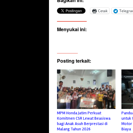
Bagikan ini:
Cetak
Telegr
Menyukai ini:
Posting terkait:
MPM Honda Jatim Perkuat
Pandua
Komitmen CSR Lewat Beasiswa
untuk 
bagi Anak Asuh Berprestasi di
Motor 
Malang Tahun 2026
Biaya