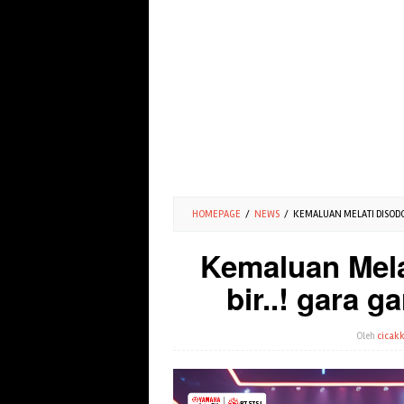
HOMEPAGE
/
NEWS
/
KEMALUAN MELATI DISODOK
Kemaluan Mela
bir..! gara g
Oleh
cicakk