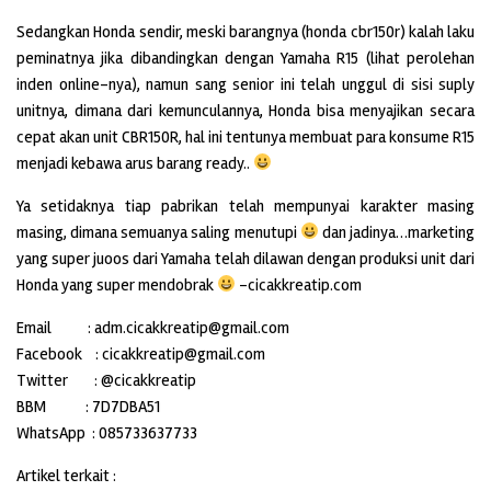
Sedangkan Honda sendir, meski barangnya (honda cbr150r) kalah laku
peminatnya jika dibandingkan dengan Yamaha R15 (lihat perolehan
inden online-nya), namun sang senior ini telah unggul di sisi suply
unitnya, dimana dari kemunculannya, Honda bisa menyajikan secara
cepat akan unit CBR150R, hal ini tentunya membuat para konsume R15
menjadi kebawa arus barang ready..
Ya setidaknya tiap pabrikan telah mempunyai karakter masing
masing, dimana semuanya saling menutupi
dan jadinya…marketing
yang super juoos dari Yamaha telah dilawan dengan produksi unit dari
Honda yang super mendobrak
-cicakkreatip.com
Email : adm.cicakkreatip@gmail.com
Facebook : cicakkreatip@gmail.com
Twitter : @cicakkreatip
BBM : 7D7DBA51
WhatsApp : 085733637733
Artikel terkait :