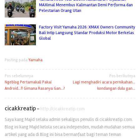
MAXimal Menembus Kalimantan Demi Performa dan
Pelestarian Orang Utan
Factory Visit Yamaha 2026: XMAX Owners Community
Bali Intip Langsung Standar Produksi Motor Berkelas
Global
Posting pada
Yamaha
Navigasi
Pos sebelumnya
Pos berikutnya
Ngeblog Pertamakali Pakai
Lagi menghadiri acara pernikahan…
pos
Android…!! Gimana Rasanya Gan…?
kondangan dulu gan…
cicakkreatip
-
http://cicakkreatip.com
Saya kang Majid selaku admin sekaligus penulis di cicakkreatip.com.
Blog ini kang Majid kelola secara independen, mudah mudahan semua
artikel yang ada di Blog ini bisa bermanfaat bagi teman teman