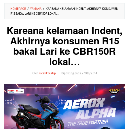
HOMEPAGE
/
YAMAHA
/
KAREANA KELAMAAN INDENT, AKHIRNYA KONSUMEN
R15 BAKAL LARI KE CBR150R LOKAL...
Kareana kelamaan Indent,
Akhirnya konsumen R15
bakal Lari ke CBR150R
lokal…
Oleh
cicakkreatip
Diposting pada
27/09/2014