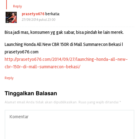
Reply
prasetyo676
berkata:
27/09/2014 pukul 23:00
Bisa jadi mas, konsumen yg gak sabar, bisa pindah ke lain merek.
Launching Honda All New CBR 150R di Mall Summarecon Bekasi |
prasetyo676.com
http://prasetyo676.com/2014/09/27/launching-honda-all-new-
cbr-150r-di-mall-summarecon-bekasi/
Reply
Tinggalkan Balasan
Alamat email Anda tidak akan dipublikasikan.
Ruas yang wajib ditandai
*