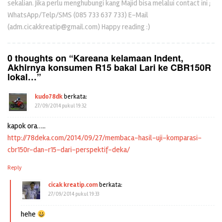
sekalian. Jika perlu menghubungi kang Majid bisa melalui contact ini ;
WhatsApp/Telp/SMS (085 733 637 733) E-Mail
(adm.cicakkreatip@gmail.com) Happy reading :)
0 thoughts on “
Kareana kelamaan Indent,
Akhirnya konsumen R15 bakal Lari ke CBR150R
lokal…
”
kudo78dk
berkata:
27/09/2014 pukul 19:32
kapok ora…..
http://78deka.com/2014/09/27/membaca-hasil-uji-komparasi-
cbr150r-dan-r15-dari-perspektif-deka/
Reply
cicak kreatip.com
berkata:
27/09/2014 pukul 19:33
hehe