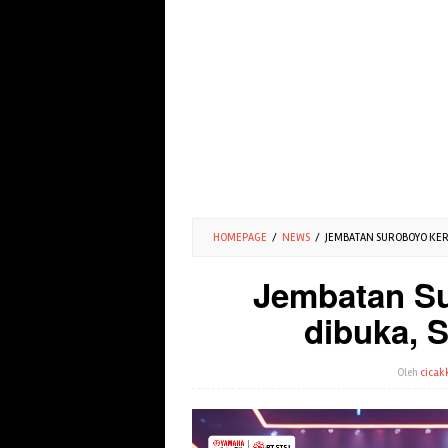
HOMEPAGE
/
NEWS
/
JEMBATAN SUROBOYO KER
Jembatan Su
dibuka, 
Oleh
cicak