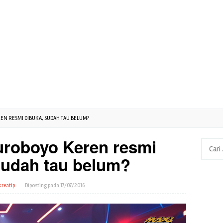
EN RESMI DIBUKA, SUDAH TAU BELUM?
roboyo Keren resmi
Cari
untuk:
Sudah tau belum?
kreatip
Diposting pada
17/07/2016