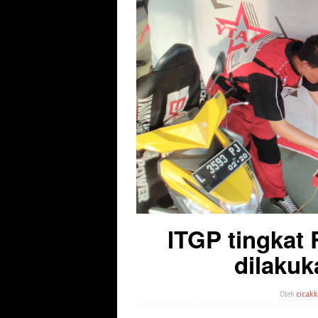
ITGP tingkat
dilakuk
Oleh
cicakk