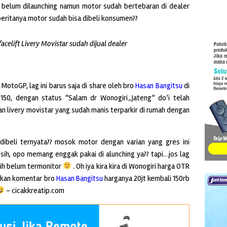
r, belum dilaunching namun motor sudah bertebaran di dealer
beritanya motor sudah bisa dibeli konsumen??
facelift Livery Movistar sudah dijual dealer
MotoGP, lag ini barus saja di share oleh bro
Hasan Bangitsu
di
150, dengan status “Salam dr Wonogiri_Jateng” do’i telah
livery movistar yang sudah manis terparkir di rumah dengan
dibeli ternyata?? mosok motor dengan varian yang gres ini
sih, opo memang enggak pakai di alunching ya?? tapi…jos lag
asih belum termonitor
. Oh iya kira kira di Wonogiri harga OTR
rkan komentar bro
Hasan Bangitsu
harganya 20jt kembali 150rb
– cicakkreatip.com