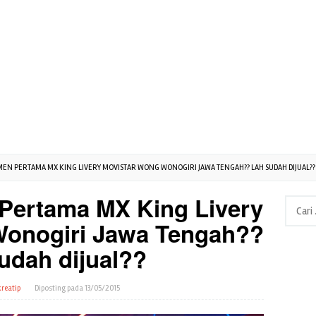
EN PERTAMA MX KING LIVERY MOVISTAR WONG WONOGIRI JAWA TENGAH?? LAH SUDAH DIJUAL??
Pertama MX King Livery
Cari
untuk:
Wonogiri Jawa Tengah??
udah dijual??
reatip
Diposting pada
13/05/2015