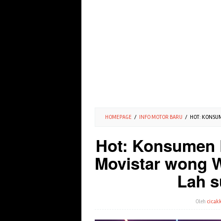
HOMEPAGE
/
INFO MOTOR BARU
/
HOT: KONSUM
Hot: Konsumen 
Movistar wong 
Lah s
Oleh
cicakk