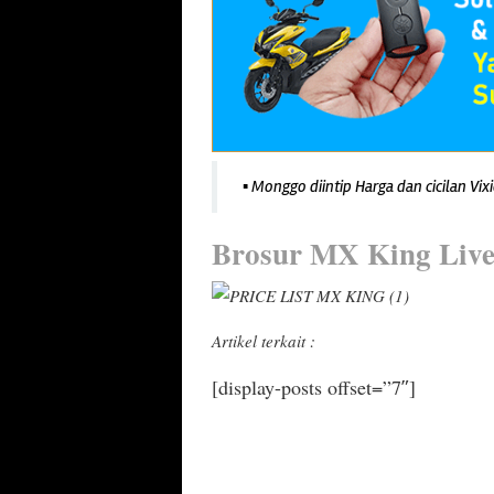
▪ Monggo diintip Harga dan cicilan Vix
Brosur MX King Live
Artikel terkait :
[display-posts offset=”7″]