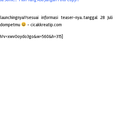
unchingnya??sesuai informasi teaser-nya..tanggal 28 Juli
uk dompetmu
– cicakkreatip.com
tch?v=xwvOoydo3go&w=560&h=315]