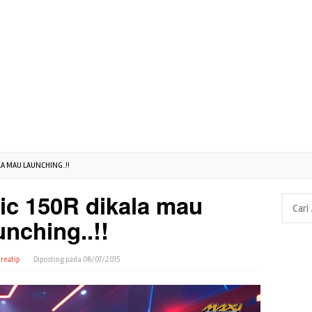
A MAU LAUNCHING..!!
c 150R dikala mau
Cari
untuk:
unching..!!
reatip
Diposting pada
08/07/2015