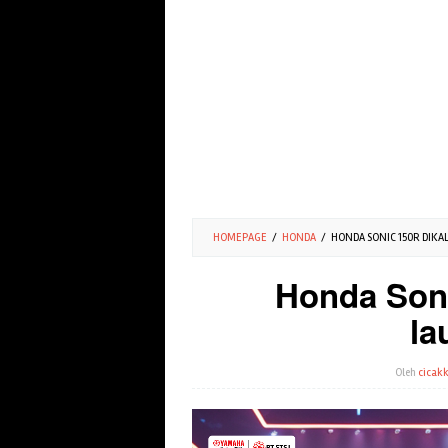
HOMEPAGE
/
HONDA
/
HONDA SONIC 150R DIKAL
Honda Soni
la
Oleh
cicakk