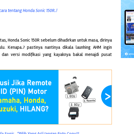
cara tentang Honda Sonic 150R..!
tas, Honda Sonic 150R sebelum dihadirkan untuk masa, dirinya
lu. Kenapa..? pastinya nantinya dikala launhing AHM ingin
t dan versi modifikasi yang kayaknya bakal menajdi pusat
a Sonic…“Pilih Yang Asli Jangan Foto Copy??