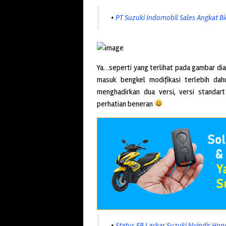
•
PT Suzuki Indomobil Sales Angkat Bi
Ya…seperti yang terlihat pada gambar dia
masuk bengkel modifikasi terlebih dahu
menghadirkan dua versi, versi standar
perhatian beneran
•
Status FB Laskar Suzuki Nyindir Hond