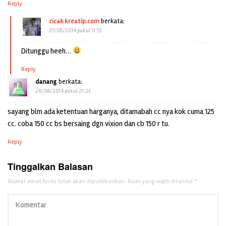
Reply
cicak kreatip.com
berkata:
27/08/2014 pukul 11:53
Ditunggu heeh…
Reply
danang
berkata:
28/08/2014 pukul 21:23
sayang blm ada ketentuan harganya, ditamabah cc nya kok cuma 125
cc. coba 150 cc bs bersaing dgn vixion dan cb 150 r tu.
Reply
Tinggalkan Balasan
Alamat email Anda tidak akan dipublikasikan.
Ruas yang wajib ditandai
*