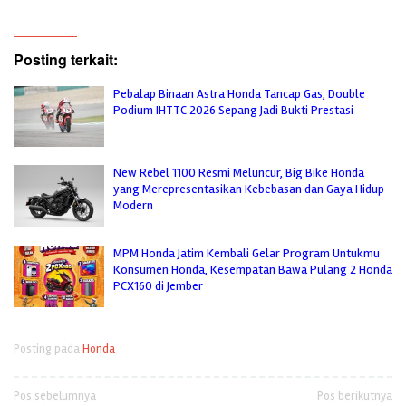
Posting terkait:
Pebalap Binaan Astra Honda Tancap Gas, Double
Podium IHTTC 2026 Sepang Jadi Bukti Prestasi
New Rebel 1100 Resmi Meluncur, Big Bike Honda
yang Merepresentasikan Kebebasan dan Gaya Hidup
Modern
MPM Honda Jatim Kembali Gelar Program Untukmu
Konsumen Honda, Kesempatan Bawa Pulang 2 Honda
PCX160 di Jember
Posting pada
Honda
Navigasi
Pos sebelumnya
Pos berikutnya