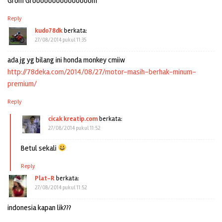
Grom Grooooooooooooooom
Reply
kudo78dk
berkata:
27/08/2014 pukul 11:35
ada jg yg bilang ini honda monkey cmiiw
http://78deka.com/2014/08/27/motor-masih-berhak-minum-
premium/
Reply
cicak kreatip.com
berkata:
27/08/2014 pukul 11:52
Betul sekali
Reply
Plat-R
berkata:
27/08/2014 pukul 11:52
indonesia kapan lik???