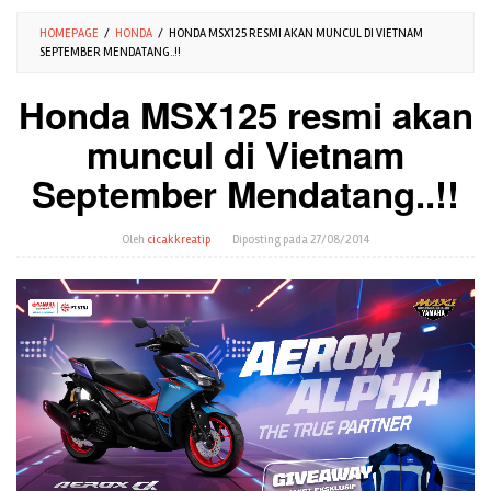
HOMEPAGE
/
HONDA
/
HONDA MSX125 RESMI AKAN MUNCUL DI VIETNAM
SEPTEMBER MENDATANG..!!
Honda MSX125 resmi akan
muncul di Vietnam
September Mendatang..!!
Oleh
cicakkreatip
Diposting pada
27/08/2014