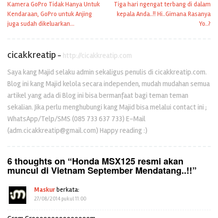
Kamera GoPro Tidak Hanya Untuk
Tiga hari ngengat terbang di dalam
pos
Kendaraan, GoPro untuk Anjing
kepala Anda..!! Hi..Gimana Rasanya
juga sudah dikeluarkan…
Yo..?
cicakkreatip
-
http://cicakkreatip.com
Saya kang Majid selaku admin sekaligus penulis di cicakkreatip.com.
Blog ini kang Majid kelola secara independen, mudah mudahan semua
artikel yang ada di Blog ini bisa bermanfaat bagi teman teman
sekalian. Jika perlu menghubungi kang Majid bisa melalui contact ini ;
WhatsApp/Telp/SMS (085 733 637 733) E-Mail
(adm.cicakkreatip@gmail.com) Happy reading :)
6 thoughts on “
Honda MSX125 resmi akan
muncul di Vietnam September Mendatang..!!
”
Maskur
berkata:
27/08/2014 pukul 11:00