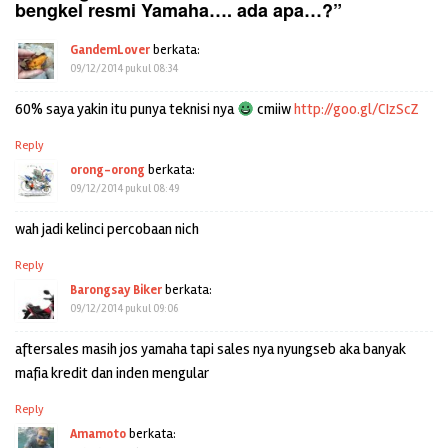
bengkel resmi Yamaha…. ada apa…?
”
GandemLover
berkata:
09/12/2014 pukul 08:34
60% saya yakin itu punya teknisi nya
cmiiw
http://goo.gl/CIzScZ
Reply
orong-orong
berkata:
09/12/2014 pukul 08:49
wah jadi kelinci percobaan nich
Reply
Barongsay Biker
berkata:
09/12/2014 pukul 09:06
aftersales masih jos yamaha tapi sales nya nyungseb aka banyak
mafia kredit dan inden mengular
Reply
Amamoto
berkata: