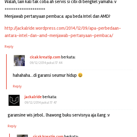
Walah, lain kali tak coba ah servis si cibi di bengkel yamaha :v
===================
Menjawab pertanyaan pembaca: apa beda Intel dan AMD?
http://jackalride.wordpress.com/2014/12/09/apa-perbedaan-
antara-intel-dan-amd-menjawab-pertanyaan-pembaca/
Reply
cicak kreatip.com
berkata:
09/12/2014 pukul 17:44
hahahaha…di garansi seumur hidup
Reply
jackalride
berkata:
09/12/2014 pukul 17:47
garansine wis jebol.. lhawong buku servisnya aja ilang :v
Reply
cicak kreatip.com
berkata: