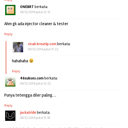
ONEBRT
berkata:
09/12/2014 pukul 12:19
Ahm gk ada injector cleaner & tester
Reply
cicak kreatip.com
berkata:
09/12/2014 pukul 17:22
hahahaha
Reply
46sukses.com
berkata:
09/12/2014 pukul 12:22
Punya tetengga diler paling….
Reply
jackalride
berkata:
09/12/2014 pukul 17:38