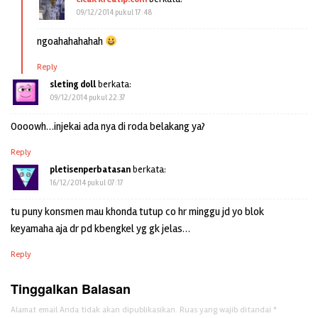
09/12/2014 pukul 17:48
ngoahahahahah
Reply
sleting doll
berkata:
09/12/2014 pukul 22:37
Oooowh…injekai ada nya di roda belakang ya?
Reply
pletisenperbatasan
berkata:
16/12/2014 pukul 07:17
tu puny konsmen mau khonda tutup co hr minggu jd yo blok
keyamaha aja dr pd kbengkel yg gk jelas…
Reply
Tinggalkan Balasan
Alamat email Anda tidak akan dipublikasikan.
Ruas yang wajib ditandai
*