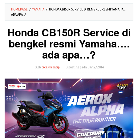
HOMEPAGE
/
YAMAHA
/
HONDA CB150R SERVICE DI BENGKEL RESMI YAMAHA....
ADA APA...?
Honda CB150R Service di
bengkel resmi Yamaha….
ada apa…?
Oleh
cicakkreatip
Diposting pada
09/12/2014