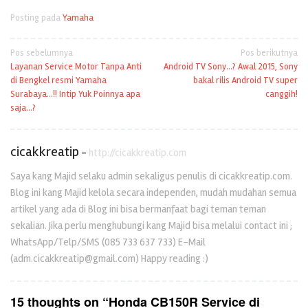
Posting pada
Yamaha
Navigasi
Pos sebelumnya
Pos berikutnya
Layanan Service Motor Tanpa Anti
Android TV Sony…? Awal 2015, Sony
pos
di Bengkel resmi Yamaha
bakal rilis Android TV super
Surabaya…!! Intip Yuk Poinnya apa
canggih!
saja…?
cicakkreatip
-
http://cicakkreatip.com
Saya kang Majid selaku admin sekaligus penulis di cicakkreatip.com.
Blog ini kang Majid kelola secara independen, mudah mudahan semua
artikel yang ada di Blog ini bisa bermanfaat bagi teman teman
sekalian. Jika perlu menghubungi kang Majid bisa melalui contact ini ;
WhatsApp/Telp/SMS (085 733 637 733) E-Mail
(adm.cicakkreatip@gmail.com) Happy reading :)
15 thoughts on “
Honda CB150R Service di