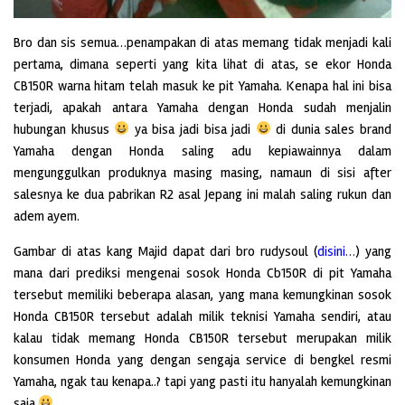
Bro dan sis semua…penampakan di atas memang tidak menjadi kali
pertama, dimana seperti yang kita lihat di atas, se ekor Honda
CB150R warna hitam telah masuk ke pit Yamaha. Kenapa hal ini bisa
terjadi, apakah antara Yamaha dengan Honda sudah menjalin
hubungan khusus
ya bisa jadi bisa jadi
di dunia sales brand
Yamaha dengan Honda saling adu kepiawainnya dalam
mengunggulkan
produknya masing masing, namaun di sisi after
salesnya ke dua pabrikan R2 asal Jepang ini malah saling rukun dan
adem ayem.
Gambar di atas kang Majid dapat dari bro rudysoul (
disini…
) yang
mana dari prediksi mengenai sosok Honda Cb150R di pit Yamaha
tersebut memiliki beberapa alasan, yang mana kemungkinan sosok
Honda CB150R tersebut adalah milik teknisi Yamaha sendiri, atau
kalau tidak memang Honda CB150R tersebut merupakan milik
konsumen Honda yang dengan sengaja service di bengkel resmi
Yamaha, ngak tau kenapa..? tapi yang pasti itu hanyalah kemungkinan
saja