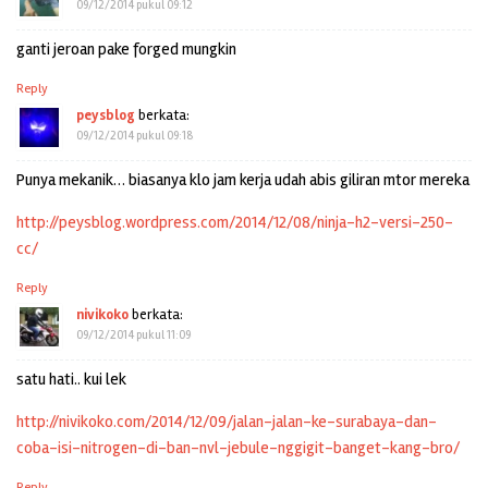
09/12/2014 pukul 09:12
ganti jeroan pake forged mungkin
Reply
peysblog
berkata:
09/12/2014 pukul 09:18
Punya mekanik… biasanya klo jam kerja udah abis giliran mtor mereka
http://peysblog.wordpress.com/2014/12/08/ninja-h2-versi-250-
cc/
Reply
nivikoko
berkata:
09/12/2014 pukul 11:09
satu hati.. kui lek
http://nivikoko.com/2014/12/09/jalan-jalan-ke-surabaya-dan-
coba-isi-nitrogen-di-ban-nvl-jebule-nggigit-banget-kang-bro/
Reply