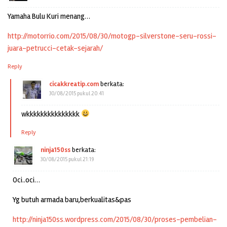
Yamaha Bulu Kuri menang…
http://motorrio.com/2015/08/30/motogp-silverstone-seru-rossi-
juara-petrucci-cetak-sejarah/
Reply
cicakkreatip.com
berkata:
30/08/2015 pukul 20:41
wkkkkkkkkkkkkkkk
Reply
ninja150ss
berkata:
30/08/2015 pukul 21:19
Oci..oci…
Yg butuh armada baru,berkualitas&pas
http://ninja150ss.wordpress.com/2015/08/30/proses-pembelian-