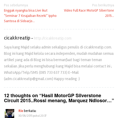
Navigasi
Pos sebelumnya
Pos berikutnya
Enggak nyangka bisa Live ikut
Video Full Race MotoGP Silvertone
pos
“Seminar 7 Keajaiban Rezeki” Ippho
2015…
Santosa di Sidoarjo…
cicakkreatip
-
http://cicakkreatip.com
Saya kang Majid selaku admin sekaligus penulis di cicakkreatip.com.
Blog ini kang Majid kelola secara independen, mudah mudahan semua
artikel yang ada di Blog ini bisa bermanfaat bagi teman teman
sekalian. Jika perlu menghubungi kang Majid bisa melalui contact ini ;
WhatsApp/Telp/SMS (085 733 637 733) E-Mail
(adm.cicakkreatip@gmail.com) Happy reading :)
12 thoughts on “
Hasil MotorGP Silverstone
Circuit 2015..Rossi menang, Marquez Ndlosor…
”
Rio
berkata:
30/08/2015 pukul 20:37