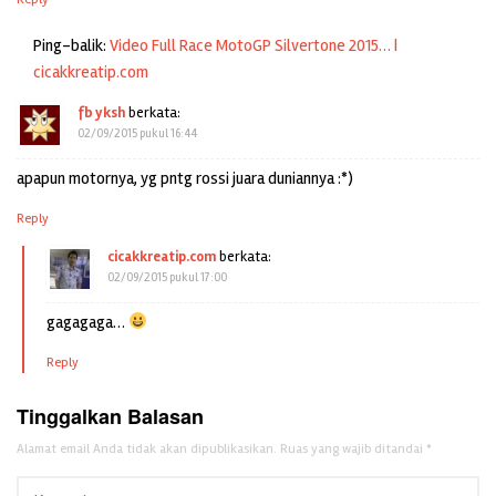
Ping-balik:
Video Full Race MotoGP Silvertone 2015… |
cicakkreatip.com
fb yksh
berkata:
02/09/2015 pukul 16:44
apapun motornya, yg pntg rossi juara duniannya :*)
Reply
cicakkreatip.com
berkata:
02/09/2015 pukul 17:00
gagagaga…
Reply
Tinggalkan Balasan
Alamat email Anda tidak akan dipublikasikan.
Ruas yang wajib ditandai
*