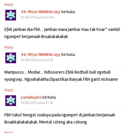
Reply
46-99 Jos YAMAHA coyy
berkata:
30/08/2015 pukul 20:44
Efek jamban Ala Fbh… Jamban mana Jambar mau tak Koar” sambil
ngumpet berjamaah Bruakakakakak
Reply
46-99 Jos YAMAHA coyy
berkata:
30/08/2015 pukul 20:46
Mampusss… Modiar… Ndlosorers Efek Redbull bull ngebull
nyungsep.. Ngoahahahha Dipastikan Banyak FBH ganti nickname
Reply
yamaha joss
berkata:
30/08/2015 pukul 21:08
FBH takut Nongol soalnya pada ngumpet di jamban berjamaah
Bruakkakakakakak. Mental celeng aka cebong
Reply