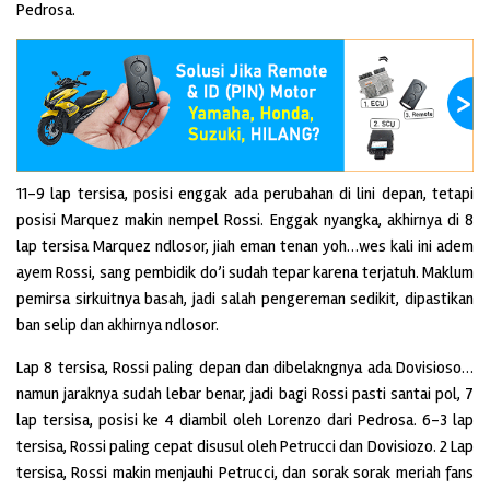
Pedrosa.
11-9 lap tersisa, posisi enggak ada perubahan di lini depan, tetapi
posisi Marquez makin nempel Rossi. Enggak nyangka, akhirnya di 8
lap tersisa Marquez ndlosor, jiah eman tenan yoh…wes kali ini adem
ayem Rossi, sang pembidik do’i sudah tepar karena terjatuh. Maklum
pemirsa sirkuitnya basah, jadi salah pengereman sedikit, dipastikan
ban selip dan akhirnya ndlosor.
Lap 8 tersisa, Rossi paling depan dan dibelakngnya ada Dovisioso…
namun jaraknya sudah lebar benar, jadi bagi Rossi pasti santai pol, 7
lap tersisa, posisi ke 4 diambil oleh Lorenzo dari Pedrosa. 6-3 lap
tersisa, Rossi paling cepat disusul oleh Petrucci dan Dovisiozo. 2 Lap
tersisa, Rossi makin menjauhi Petrucci, dan sorak sorak meriah fans