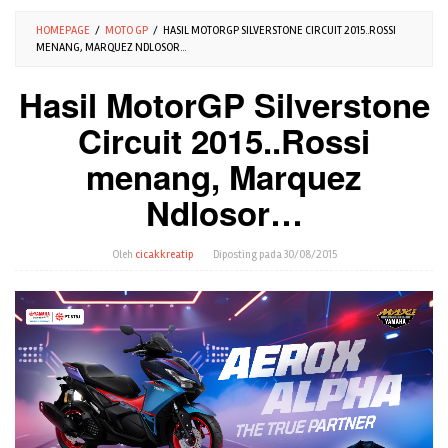
HOMEPAGE
/
MOTO GP
/
HASIL MOTORGP SILVERSTONE CIRCUIT 2015..ROSSI
MENANG, MARQUEZ NDLOSOR...
Hasil MotorGP Silverstone
Circuit 2015..Rossi
menang, Marquez
Ndlosor…
Oleh
cicakkreatip
Diposting pada
30/08/2015