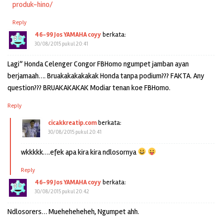
produk-hino/
Reply
46-99 Jos YAMAHA coyy
berkata:
30/08/2015 pukul 20:41
Lagi” Honda Celenger Congor FBHomo ngumpet jamban ayan
berjamaah…. Bruakakakakakak Honda tanpa podium??? FAKTA. Any
question??? BRUAKAKAKAK Modiar tenan koe FBHomo.
Reply
cicakkreatip.com
berkata:
30/08/2015 pukul 20:41
wkkkkk….efek apa kira kira ndlosornya
Reply
46-99 Jos YAMAHA coyy
berkata:
30/08/2015 pukul 20:42
Ndlosorers… Mueheheheheh, Ngumpet ahh.