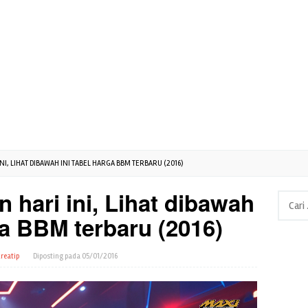
I, LIHAT DIBAWAH INI TABEL HARGA BBM TERBARU (2016)
 hari ini, Lihat dibawah
Cari
untuk:
ga BBM terbaru (2016)
reatip
Diposting pada
05/01/2016