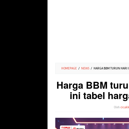
HOMEPAGE
/
NEWS
/
HARGA BBM TURUN HARI IN
Harga BBM turun
ini tabel har
Oleh
cicakk