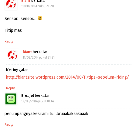
Biant
berkata:
11/08/2014 pukul 21:20
Sensor…sensor…
Titip mas
Reply
Biant
berkata:
11/08/2014 pukul 21:21
Ketinggalan
http://biantsite.wordpress.com/2014/08/11/tips-sebelum-riding/
Reply
Bro_Jol
berkata:
12/08/2014 pukul 10:14
penumpangnya kesiram itu…bruaakakaakaaak
Reply