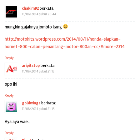
chakim92
berkata:
11/08/2014 pukul 20:44
mungkin gajahnya jomblo kang
http://motohits.wordpress.com/2014/08/11/honda-siapkan-
hornet-800-calon-penantang-motor-800an-cc/#more-2314
Reply
aripitstop
berkata:
11/08/2014 pukul 21:13
opo iki
Reply
goldwings
berkata:
11/08/2014 pukul 21:15
Aya aya wae..
Reply