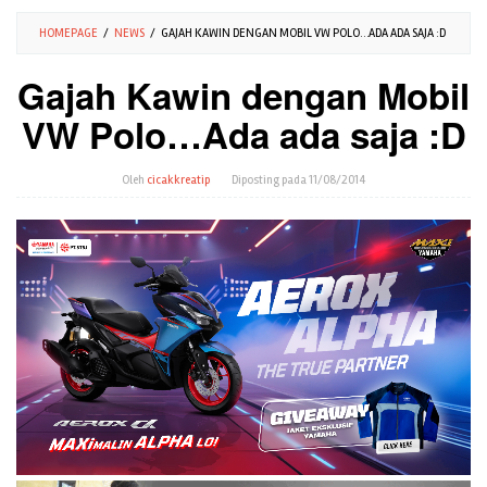
HOMEPAGE
/
NEWS
/
GAJAH KAWIN DENGAN MOBIL VW POLO…ADA ADA SAJA :D
Gajah Kawin dengan Mobil
VW Polo…Ada ada saja :D
Oleh
cicakkreatip
Diposting pada
11/08/2014