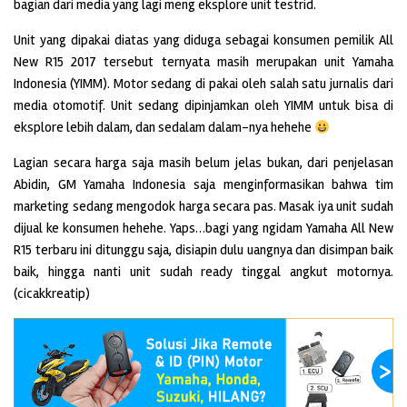
bagian dari media yang lagi meng eksplore unit testrid.
Unit yang dipakai diatas yang diduga sebagai konsumen pemilik All
New R15 2017 tersebut ternyata masih merupakan unit Yamaha
Indonesia (YIMM). Motor sedang di pakai oleh salah satu jurnalis dari
media otomotif. Unit sedang dipinjamkan oleh YIMM untuk bisa di
eksplore lebih dalam, dan sedalam dalam-nya hehehe
Lagian secara harga saja masih belum jelas bukan, dari penjelasan
Abidin, GM Yamaha Indonesia saja menginformasikan bahwa tim
marketing sedang mengodok harga secara pas. Masak iya unit sudah
dijual ke konsumen hehehe. Yaps…bagi yang ngidam Yamaha All New
R15 terbaru ini ditunggu saja, disiapin dulu uangnya dan disimpan baik
baik, hingga nanti unit sudah ready tinggal angkut motornya.
(cicakkreatip)