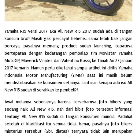
Yamaha R15 versi 2017 aka All New R15 2017 sudah ada di tangan
konsum bro?! Masih gak percaya? hehehe…sama lebih baik jangan
percaya, pasalnya memang product sudah launching, tepatnya
bertepatan dengan kedatangan pembalap tim Movistar Yamaha
MotoGP, Maverick Vinales dan Valentino Rossi, ke Tanah Air 23 Januari
2017 kemarin. Namun perlu diketahui sampai artikel ini dirilis Yamaha
Indonesia Motor Manufacturing (YIMM) saat ini masih belum
mendistribusikan ke konsumen setianya. Lantaran kenapa ada isu All
New R15 sudah di serahkan ke pembeli??.
Awal mulanya sebenarnya karena tersebarnya foto bikers yang
sedang naik All New R15, nah dari bibit foto tersebut informasi
tentang All New R15 sudah di tangan konsumen muncul. Padahal
setelah di klarifikasi itu semua tidak benar, pasalnya foto bikers
misterius tersebut (Gbr. diatas) ternyata tidak lain merupakan