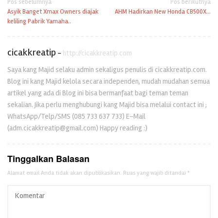
Navigasi
Pos sebelumnya
Pos berikutnya
Asyik Banget Xmax Owners diajak
AHM Hadirkan New Honda CB500X…
pos
keliling Pabrik Yamaha..
cicakkreatip
-
http://cicakkreatip.com
Saya kang Majid selaku admin sekaligus penulis di cicakkreatip.com.
Blog ini kang Majid kelola secara independen, mudah mudahan semua
artikel yang ada di Blog ini bisa bermanfaat bagi teman teman
sekalian. Jika perlu menghubungi kang Majid bisa melalui contact ini ;
WhatsApp/Telp/SMS (085 733 637 733) E-Mail
(adm.cicakkreatip@gmail.com) Happy reading :)
Tinggalkan Balasan
Alamat email Anda tidak akan dipublikasikan.
Ruas yang wajib ditandai
*