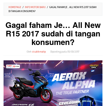
HOMEPAGE
/
INFO MOTOR BARU
/
GAGAL FAHAM JE... ALL NEW R15 2017 SUDAH
DI TANGAN KONSUMEN?
Gagal faham Je… All New
R15 2017 sudah di tangan
konsumen?
Oleh
cicakkreatip
Diposting pada
05/03/2017