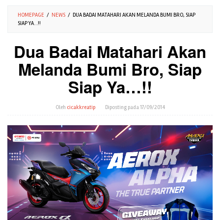
HOMEPAGE
/
NEWS
/
DUA BADAI MATAHARI AKAN MELANDA BUMI BRO, SIAP
SIAP YA…!!
Dua Badai Matahari Akan
Melanda Bumi Bro, Siap
Siap Ya…!!
Oleh
cicakkreatip
Diposting pada
17/09/2014