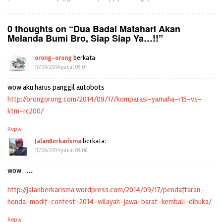
0 thoughts on “
Dua Badai Matahari Akan
Melanda Bumi Bro, Siap Siap Ya…!!
”
orong-orong
berkata:
17/09/2014 pukul 09:01
wow aku harus panggil autobots
http://orongorong.com/2014/09/17/komparasi-yamaha-r15-vs-
ktm-rc200/
Reply
JalanBerkarisma
berkata:
17/09/2014 pukul 09:06
wow…….
http://jalanberkarisma.wordpress.com/2014/09/17/pendaftaran-
honda-modif-contest-2014-wilayah-jawa-barat-kembali-dibuka/
Reply