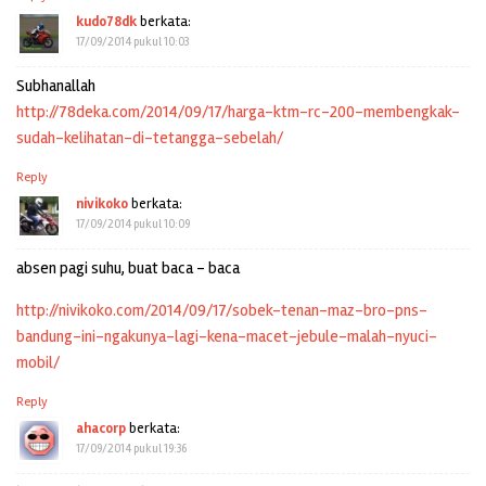
kudo78dk
berkata:
17/09/2014 pukul 10:03
Subhanallah
http://78deka.com/2014/09/17/harga-ktm-rc-200-membengkak-
sudah-kelihatan-di-tetangga-sebelah/
Reply
nivikoko
berkata:
17/09/2014 pukul 10:09
absen pagi suhu, buat baca – baca
http://nivikoko.com/2014/09/17/sobek-tenan-maz-bro-pns-
bandung-ini-ngakunya-lagi-kena-macet-jebule-malah-nyuci-
mobil/
Reply
ahacorp
berkata:
17/09/2014 pukul 19:36