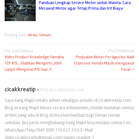
Panduan Lengkap Service Motor untuk Wanita: Cara
Merawat Motor agar Tetap Prima dan Irit Biaya
Posting pada
News
,
Umum
Navigasi
Pos sebelumnya
Pos berikutnya
Video Product Knowledge Yamaha
Penjualan Motor Per Agustus Naik
pos
YZF R15…Silahkan Mengerti Lebih
13 persen, Honda Masih menguasai
Lanjut Mengenai R15 Gan..!!
Pasar…!
cicakkreatip
-
http://cicakkreatip.com
Saya kang Majid selaku admin sekaligus penulis di cicakkreatip.com.
Blog ini kang Majid kelola secara independen, mudah mudahan semua
artikel yang ada di Blog ini bisa bermanfaat bagi teman teman
sekalian. Jika perlu menghubungi kang Majid bisa melalui contact ini ;
WhatsApp/Telp/SMS (085 733 637 733) E-Mail
(adm.cicakkreatip@gmail.com) Happy reading :)