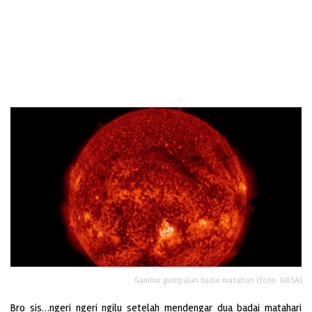
Gambar gumpalan badai matahari (foto: NASA)
Bro sis…ngeri ngeri ngilu setelah mendengar dua badai matahari