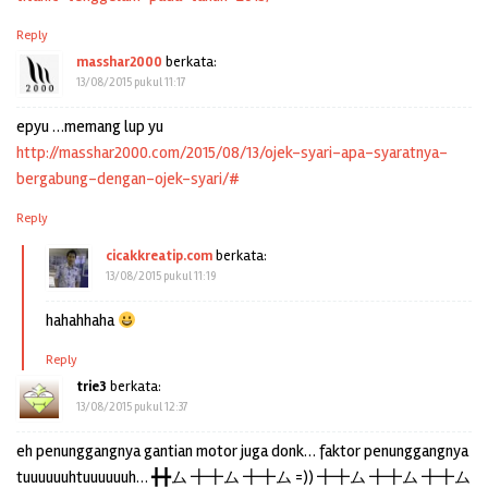
Reply
masshar2000
berkata:
13/08/2015 pukul 11:17
epyu …memang lup yu
http://masshar2000.com/2015/08/13/ojek-syari-apa-syaratnya-
bergabung-dengan-ojek-syari/#
Reply
cicakkreatip.com
berkata:
13/08/2015 pukul 11:19
hahahhaha
Reply
trie3
berkata:
13/08/2015 pukul 12:37
eh penunggangnya gantian motor juga donk… faktor penunggangnya
tuuuuuuhtuuuuuuh… ╋╋ム ╋╋ム ╋╋ム =)) ╋╋ム ╋╋ム ╋╋ム