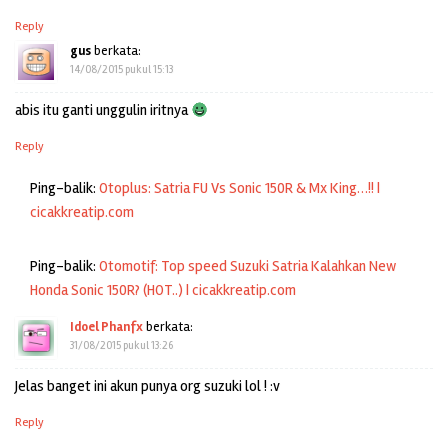
Reply
gus
berkata:
14/08/2015 pukul 15:13
abis itu ganti unggulin iritnya
Reply
Ping-balik:
Otoplus: Satria FU Vs Sonic 150R & Mx King…!! |
cicakkreatip.com
Ping-balik:
Otomotif: Top speed Suzuki Satria Kalahkan New
Honda Sonic 150R? (HOT..) | cicakkreatip.com
Idoel Phanfx
berkata:
31/08/2015 pukul 13:26
Jelas banget ini akun punya org suzuki lol ! :v
Reply