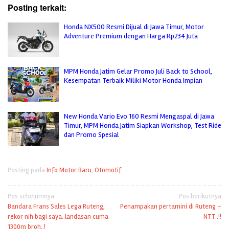
Posting terkait:
Honda NX500 Resmi Dijual di Jawa Timur, Motor
Adventure Premium dengan Harga Rp234 Juta
MPM Honda Jatim Gelar Promo Juli Back to School,
Kesempatan Terbaik Miliki Motor Honda Impian
New Honda Vario Evo 160 Resmi Mengaspal di Jawa
Timur, MPM Honda Jatim Siapkan Workshop, Test Ride
dan Promo Spesial
Posting pada
Info Motor Baru
,
Otomotif
Navigasi
Pos sebelumnya
Pos berikutnya
Bandara Frans Sales Lega Ruteng,
Penampakan pertamini di Ruteng –
pos
rekor nih bagi saya..landasan cuma
NTT..!!
1300m broh..!