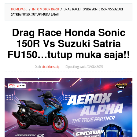
HOMEPAGE
/
INFO MOTOR BARU
/
DRAG RACE HONDA SONIC 150R VS SUZUKI
SATRIA FU150...TUTUP MUKA SAJA!!
Drag Race Honda Sonic
150R Vs Suzuki Satria
FU150…tutup muka saja!!
Oleh
cicakkreatip
Diposting pada
13/08/2015