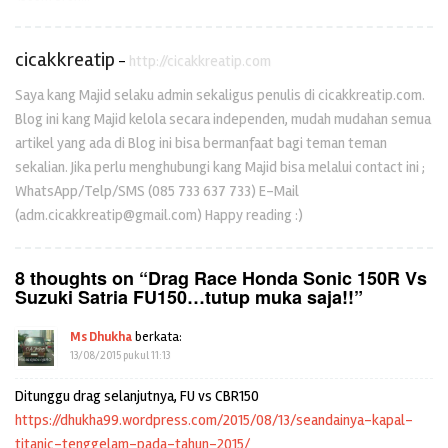
cicakkreatip
-
http://cicakkreatip.com
Saya kang Majid selaku admin sekaligus penulis di cicakkreatip.com.
Blog ini kang Majid kelola secara independen, mudah mudahan semua
artikel yang ada di Blog ini bisa bermanfaat bagi teman teman
sekalian. Jika perlu menghubungi kang Majid bisa melalui contact ini ;
WhatsApp/Telp/SMS (085 733 637 733) E-Mail
(adm.cicakkreatip@gmail.com) Happy reading :)
8 thoughts on “
Drag Race Honda Sonic 150R Vs
Suzuki Satria FU150…tutup muka saja!!
”
Ms Dhukha
berkata:
13/08/2015 pukul 11:13
Ditunggu drag selanjutnya, FU vs CBR150
https://dhukha99.wordpress.com/2015/08/13/seandainya-kapal-
titanic-tenggelam-pada-tahun-2015/