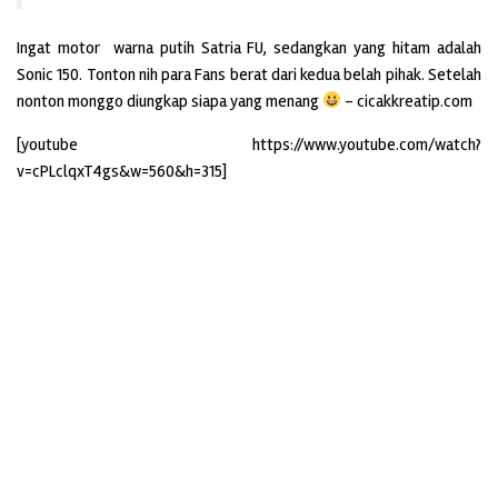
Ingat motor warna putih Satria FU, sedangkan yang hitam adalah
Sonic 150. Tonton nih para Fans berat dari kedua belah pihak. Setelah
nonton monggo diungkap siapa yang menang
– cicakkreatip.com
[youtube https://www.youtube.com/watch?
v=cPLclqxT4gs&w=560&h=315]