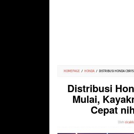
HOMEPAGE
/
HONDA
/
DISTRIBUSI HONDA CBR15
Distribusi Ho
Mulai, Kayak
Cepat nih
Oleh
cicakk