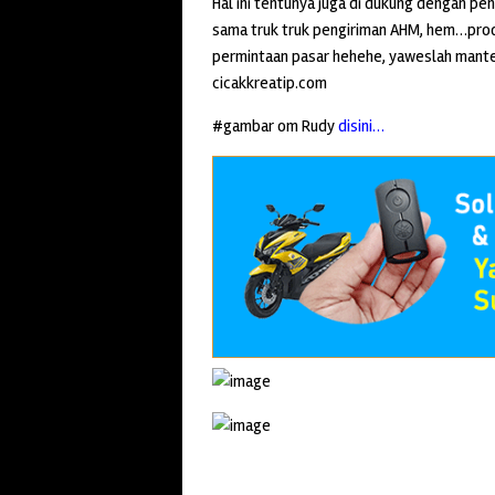
Hal ini tentunya juga di dukung dengan pe
sama truk truk pengiriman AHM, hem…prod
permintaan pasar hehehe, yaweslah mante
cicakkreatip.com
#gambar om Rudy
disini…