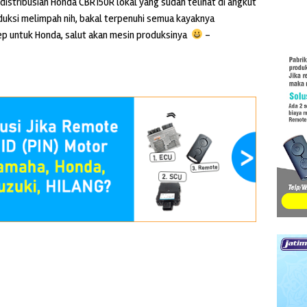
ndistribusian Honda CBR150R lokal yang sudah telihat di angkut
uksi melimpah nih, bakal terpenuhi semua kayaknya
p untuk Honda, salut akan mesin produksinya
–