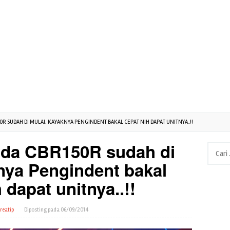
0R SUDAH DI MULAI, KAYAKNYA PENGINDENT BAKAL CEPAT NIH DAPAT UNITNYA..!!
nda CBR150R sudah di
Cari
untuk:
nya Pengindent bakal
 dapat unitnya..!!
reatip
Diposting pada
06/09/2014