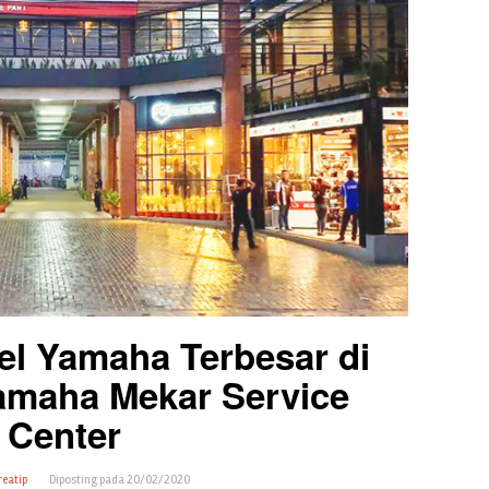
l Yamaha Terbesar di
Yamaha Mekar Service
Center
reatip
Diposting pada
20/02/2020