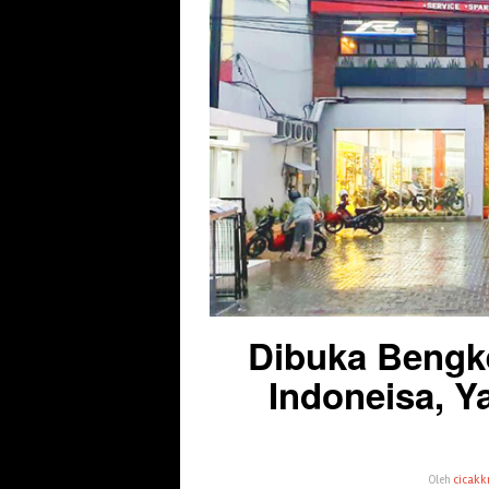
Dibuka Bengke
Indoneisa, 
Oleh
cicakk