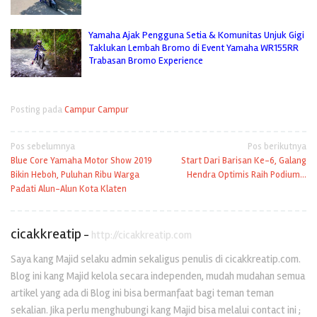
Yamaha Ajak Pengguna Setia & Komunitas Unjuk Gigi
Taklukan Lembah Bromo di Event Yamaha WR155RR
Trabasan Bromo Experience
Posting pada
Campur Campur
Navigasi
Pos sebelumnya
Pos berikutnya
Blue Core Yamaha Motor Show 2019
Start Dari Barisan Ke-6, Galang
pos
Bikin Heboh, Puluhan Ribu Warga
Hendra Optimis Raih Podium…
Padati Alun-Alun Kota Klaten
cicakkreatip
-
http://cicakkreatip.com
Saya kang Majid selaku admin sekaligus penulis di cicakkreatip.com.
Blog ini kang Majid kelola secara independen, mudah mudahan semua
artikel yang ada di Blog ini bisa bermanfaat bagi teman teman
sekalian. Jika perlu menghubungi kang Majid bisa melalui contact ini ;