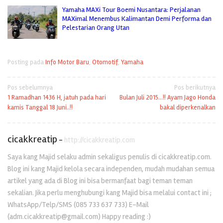
Yamaha MAXi Tour Boemi Nusantara: Perjalanan
MAXimal Menembus Kalimantan Demi Performa dan
Pelestarian Orang Utan
Posting pada
Info Motor Baru
,
Otomotif
,
Yamaha
Navigasi
Pos sebelumnya
Pos berikutnya
1 Ramadhan 1436 H, jatuh pada hari
Bulan Juli 2015…!! Ayam Jago Honda
pos
kamis Tanggal 18 Juni..!!
bakal diperkenalkan
cicakkreatip
-
http://cicakkreatip.com
Saya kang Majid selaku admin sekaligus penulis di cicakkreatip.com.
Blog ini kang Majid kelola secara independen, mudah mudahan semua
artikel yang ada di Blog ini bisa bermanfaat bagi teman teman
sekalian. Jika perlu menghubungi kang Majid bisa melalui contact ini ;
WhatsApp/Telp/SMS (085 733 637 733) E-Mail
(adm.cicakkreatip@gmail.com) Happy reading :)