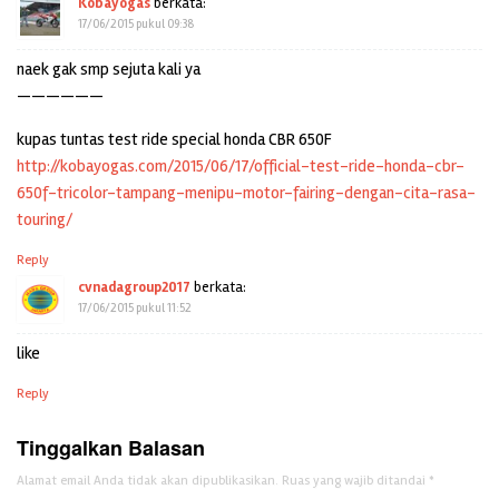
Kobayogas
berkata:
17/06/2015 pukul 09:38
naek gak smp sejuta kali ya
——————
kupas tuntas test ride special honda CBR 650F
http://kobayogas.com/2015/06/17/official-test-ride-honda-cbr-
650f-tricolor-tampang-menipu-motor-fairing-dengan-cita-rasa-
touring/
Reply
cvnadagroup2017
berkata:
17/06/2015 pukul 11:52
like
Reply
Tinggalkan Balasan
Alamat email Anda tidak akan dipublikasikan.
Ruas yang wajib ditandai
*