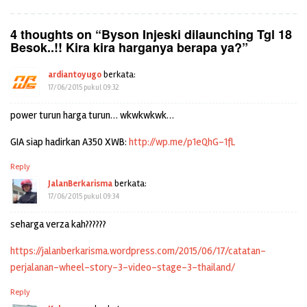
4 thoughts on “
Byson Injeski dilaunching Tgl 18
Besok..!! Kira kira harganya berapa ya?
”
ardiantoyugo
berkata:
17/06/2015 pukul 09:32
power turun harga turun… wkwkwkwk…
GIA siap hadirkan A350 XWB:
http://wp.me/p1eQhG-1fL
Reply
JalanBerkarisma
berkata:
17/06/2015 pukul 09:34
seharga verza kah??????
https://jalanberkarisma.wordpress.com/2015/06/17/catatan-
perjalanan-wheel-story-3-video-stage-3-thailand/
Reply