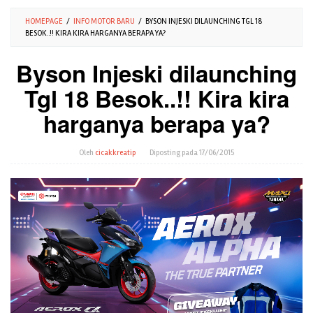
HOMEPAGE
/
INFO MOTOR BARU
/
BYSON INJESKI DILAUNCHING TGL 18
BESOK..!! KIRA KIRA HARGANYA BERAPA YA?
Byson Injeski dilaunching
Tgl 18 Besok..!! Kira kira
harganya berapa ya?
Oleh
cicakkreatip
Diposting pada
17/06/2015