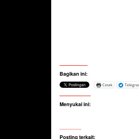
Bagikan ini:
Cetak
Telegr
Menyukai ini:
Posting terkait: