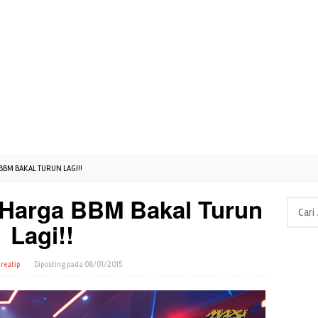
BBM BAKAL TURUN LAGI!!
, Harga BBM Bakal Turun
Cari
untuk:
Lagi!!
reatip
Diposting pada
08/01/2015