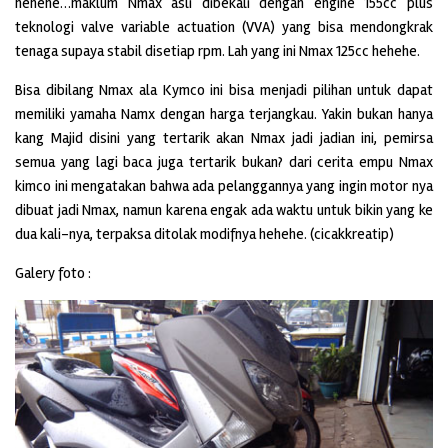
hehehe…maklum Nmax asli dibekali dengan engine 155cc plus
teknologi valve variable actuation (VVA) yang bisa mendongkrak
tenaga supaya stabil disetiap rpm. Lah yang ini Nmax 125cc hehehe.
Bisa dibilang Nmax ala Kymco ini bisa menjadi pilihan untuk dapat
memiliki yamaha Namx dengan harga terjangkau. Yakin bukan hanya
kang Majid disini yang tertarik akan Nmax jadi jadian ini, pemirsa
semua yang lagi baca juga tertarik bukan? dari cerita empu Nmax
kimco ini mengatakan bahwa ada pelanggannya yang ingin motor nya
dibuat jadi Nmax, namun karena engak ada waktu untuk bikin yang ke
dua kali-nya, terpaksa ditolak modifnya hehehe. (cicakkreatip)
Galery foto :