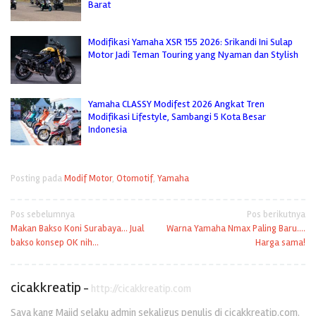
Barat
Modifikasi Yamaha XSR 155 2026: Srikandi Ini Sulap
Motor Jadi Teman Touring yang Nyaman dan Stylish
Yamaha CLASSY Modifest 2026 Angkat Tren
Modifikasi Lifestyle, Sambangi 5 Kota Besar
Indonesia
Posting pada
Modif Motor
,
Otomotif
,
Yamaha
Navigasi
Pos sebelumnya
Pos berikutnya
Makan Bakso Koni Surabaya… Jual
Warna Yamaha Nmax Paling Baru….
pos
bakso konsep OK nih…
Harga sama!
cicakkreatip
-
http://cicakkreatip.com
Saya kang Majid selaku admin sekaligus penulis di cicakkreatip.com.