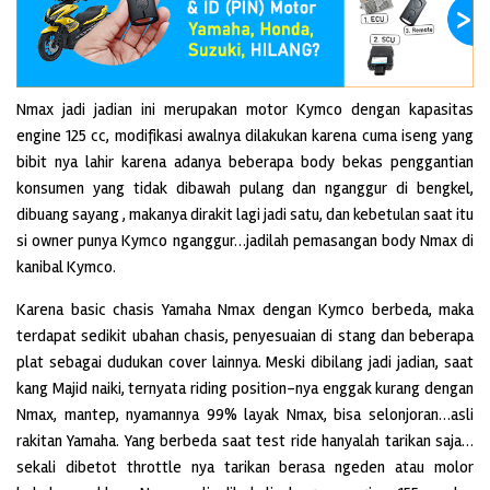
Nmax jadi jadian ini merupakan motor Kymco dengan kapasitas
engine 125 cc, modifikasi awalnya dilakukan karena cuma iseng yang
bibit nya lahir karena adanya beberapa body bekas penggantian
konsumen yang tidak dibawah pulang dan nganggur di bengkel,
dibuang sayang , makanya dirakit lagi jadi satu, dan kebetulan saat itu
si owner punya Kymco nganggur…jadilah pemasangan body Nmax di
kanibal Kymco.
Karena basic chasis Yamaha Nmax dengan Kymco berbeda, maka
terdapat sedikit ubahan chasis, penyesuaian di stang dan beberapa
plat sebagai dudukan cover lainnya. Meski dibilang jadi jadian, saat
kang Majid naiki, ternyata riding position-nya enggak kurang dengan
Nmax, mantep, nyamannya 99% layak Nmax, bisa selonjoran…asli
rakitan Yamaha.
Yang berbeda saat test ride hanyalah tarikan saja…
sekali dibetot throttle nya tarikan berasa ngeden atau molor