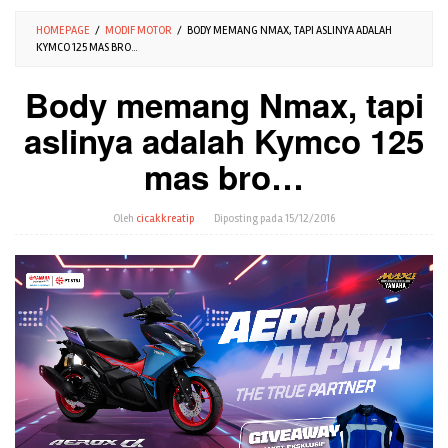
HOMEPAGE
/
MODIF MOTOR
/
BODY MEMANG NMAX, TAPI ASLINYA ADALAH
KYMCO 125 MAS BRO...
Body memang Nmax, tapi
aslinya adalah Kymco 125
mas bro…
Oleh
cicakkreatip
Diposting pada
15/12/2016