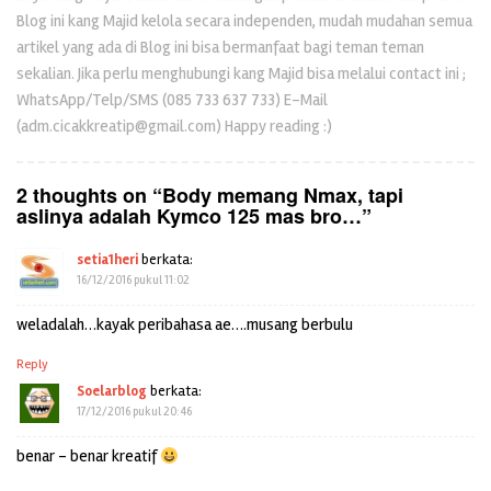
Blog ini kang Majid kelola secara independen, mudah mudahan semua
artikel yang ada di Blog ini bisa bermanfaat bagi teman teman
sekalian. Jika perlu menghubungi kang Majid bisa melalui contact ini ;
WhatsApp/Telp/SMS (085 733 637 733) E-Mail
(adm.cicakkreatip@gmail.com) Happy reading :)
2 thoughts on “
Body memang Nmax, tapi
aslinya adalah Kymco 125 mas bro…
”
setia1heri
berkata:
16/12/2016 pukul 11:02
weladalah…kayak peribahasa ae….musang berbulu
Reply
Soelarblog
berkata:
17/12/2016 pukul 20:46
benar – benar kreatif