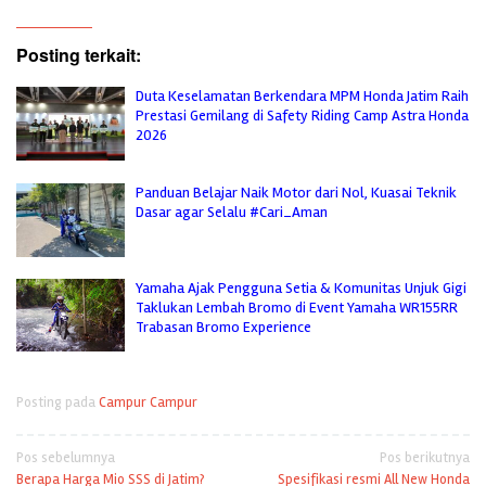
Posting terkait:
Duta Keselamatan Berkendara MPM Honda Jatim Raih
Prestasi Gemilang di Safety Riding Camp Astra Honda
2026
Panduan Belajar Naik Motor dari Nol, Kuasai Teknik
Dasar agar Selalu #Cari_Aman
Yamaha Ajak Pengguna Setia & Komunitas Unjuk Gigi
Taklukan Lembah Bromo di Event Yamaha WR155RR
Trabasan Bromo Experience
Posting pada
Campur Campur
Navigasi
Pos sebelumnya
Pos berikutnya
Berapa Harga Mio SSS di Jatim?
Spesifikasi resmi All New Honda