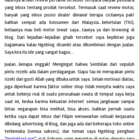
yang inbox tentang produk tersebut. Termasuk saat review motor,
banyak yang inbox posisi dealer dimana? berapa cicilannya pak?
bahkan sempat ada konsumen dari Malaysia…kebetulan (TKI),
beliaunya mau beli motor lewat saya…taunya ya dari browsing di
blog. Dari kejadian-kejadian ghaib tersebut saya kepikiran juga
bagaimana kalau Ngeblog disambi atau dikombinasi dengan jualan.
Saya kira itu ide yang sangat bagus…
Jualan…kenapa enggak? Mengingat bahwa Sembilan dari sepuluh
pintu rezeki ada dalam perdagangan. Siapa tau ini merupakan pintu
rizeki dari gusti Allah yang dibuka untuk saya. Selain motivasi diatas,
juga diperkuat karena faktor online shop tidak menyita waktu saya
untuk bekerja real di suatu perusahaan swata di tempat saya kerja
saat ini, kedua karena kekuatan internet semua jangkauan sampai
lintas negarapun bisa melihat, bisa akses…bahkan pernah suatu
ketika saya dapat inbox dari Filipin menawarkan sebuah kerjasama
dibidang advertising di Blog, dan juga ada dari beberapa toko online
terkemuka (semua sukses), dan teman saya Ngeblog penghuni
“
motoblast.org
” asal Sidoarjo yang merantau di pulau dewata juga