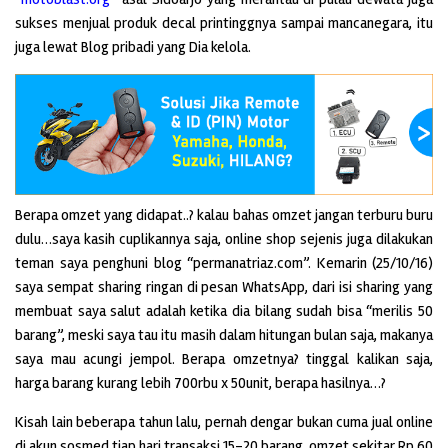
sukses menjual produk decal printinggnya sampai mancanegara, itu
juga lewat Blog pribadi yang Dia kelola.
Berapa omzet yang didapat..? kalau bahas omzet jangan terburu buru
dulu…saya kasih cuplikannya saja, online shop sejenis juga dilakukan
teman saya penghuni blog “permanatriaz.com”. Kemarin (25/10/16)
saya sempat sharing ringan di pesan WhatsApp, dari isi sharing yang
membuat saya salut adalah ketika dia bilang sudah bisa “merilis 50
barang”, meski saya tau itu masih dalam hitungan bulan saja, makanya
saya mau acungi jempol. Berapa omzetnya? tinggal kalikan saja,
harga barang kurang lebih 700rbu x 50unit, berapa hasilnya…?
Kisah lain beberapa tahun lalu, pernah dengar bukan cuma jual online
di akun sosmed tiap hari transaksi 15-20 barang omzet sekitar Rp 60