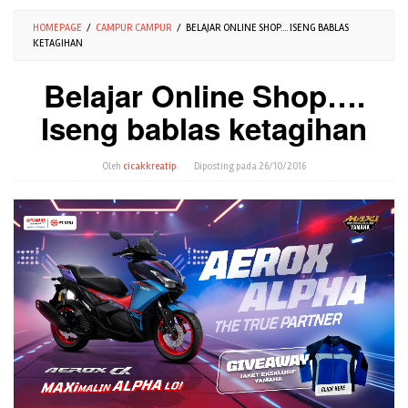
HOMEPAGE
/
CAMPUR CAMPUR
/
BELAJAR ONLINE SHOP.... ISENG BABLAS
KETAGIHAN
Belajar Online Shop….
Iseng bablas ketagihan
Oleh
cicakkreatip
Diposting pada
26/10/2016