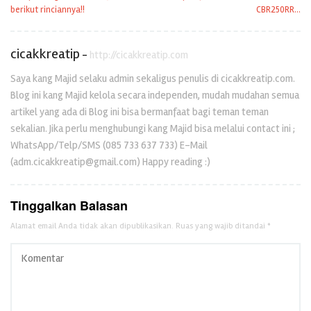
pos
berikut rinciannya!!
CBR250RR…
cicakkreatip
-
http://cicakkreatip.com
Saya kang Majid selaku admin sekaligus penulis di cicakkreatip.com.
Blog ini kang Majid kelola secara independen, mudah mudahan semua
artikel yang ada di Blog ini bisa bermanfaat bagi teman teman
sekalian. Jika perlu menghubungi kang Majid bisa melalui contact ini ;
WhatsApp/Telp/SMS (085 733 637 733) E-Mail
(adm.cicakkreatip@gmail.com) Happy reading :)
Tinggalkan Balasan
Alamat email Anda tidak akan dipublikasikan.
Ruas yang wajib ditandai
*