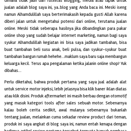
dimana tidak jauh dari rutinitas Blogging, media atau lapak untuk
jualan adalah blog saya ini, ya..blog yang Anda baca ini. Meski iseng
namun Alhamdulillah saya berterimakasih kepada gusti Allah karena
diberi jalan untuk mengetahui potensi dari online, terutama jualan
online. Meski tidak seberapa hasilnya jika dibandingkan para pakar
online shop yang sudah belajar internet marketing, namun bagi saya
syukur Alhamdulillah kegiatan ini bisa saya jadikan tambahan, bisa
buat tambahan beli susu anak, beli pulsa, dan syukur-syukur buat
tambahan bangun rumah hehehe…maklum saya baru saja membangun
keluarga kecil. Terus apa pengalaman ketika jalanin online shop? Yuk
dibahas…
Perlu diketahui, bahwa produk pertama yang saya jual adalah alat
untuk service motor injeksi, lebih jelasnya bisa klik baner iklan diatas
atau klik disini. Produk aftermarket ini masih berbau dengan otomotif
yang masuk kategori tools after sales sebuah motor. Sebenarnya
kalau boleh cerita sedikit, awal mulanya sebenarnya bukanlah
tentang jualan, melainkan cuma sekadar review product dari teman,
produk ini saya angkat di blog saya ini, namun entah kenapa dengan
hadirnya artikel review pertama tersebut ternyata banyak pembaca