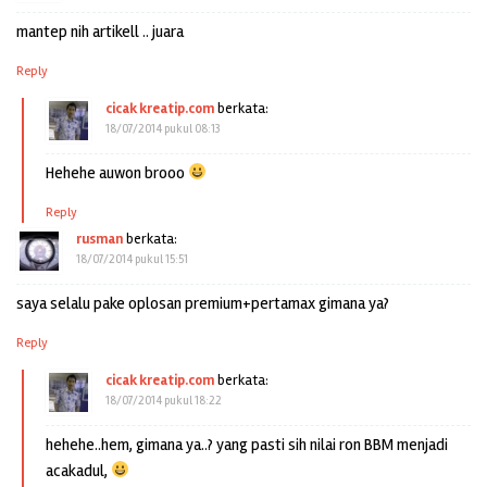
mantep nih artikell .. juara
Reply
cicak kreatip.com
berkata:
18/07/2014 pukul 08:13
Hehehe auwon brooo
Reply
rusman
berkata:
18/07/2014 pukul 15:51
saya selalu pake oplosan premium+pertamax gimana ya?
Reply
cicak kreatip.com
berkata:
18/07/2014 pukul 18:22
hehehe..hem, gimana ya..? yang pasti sih nilai ron BBM menjadi
acakadul,