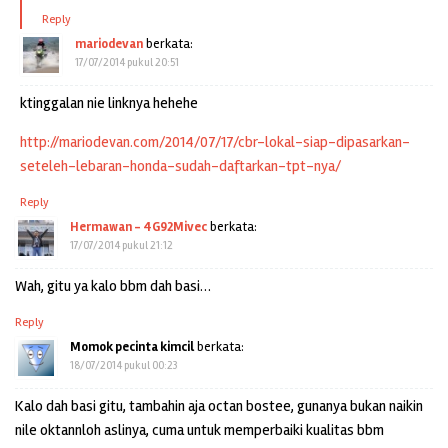
Reply
mariodevan
berkata:
17/07/2014 pukul 20:51
ktinggalan nie linknya hehehe
http://mariodevan.com/2014/07/17/cbr-lokal-siap-dipasarkan-
seteleh-lebaran-honda-sudah-daftarkan-tpt-nya/
Reply
Hermawan - 4G92Mivec
berkata:
17/07/2014 pukul 21:12
Wah, gitu ya kalo bbm dah basi…
Reply
Momok pecinta kimcil
berkata:
18/07/2014 pukul 00:23
Kalo dah basi gitu, tambahin aja octan bostee, gunanya bukan naikin
nile oktannloh aslinya, cuma untuk memperbaiki kualitas bbm