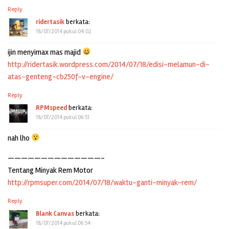
Reply
ridertasik
berkata:
18/07/2014 pukul 04:02
ijin menyimax mas majid
http://ridertasik.wordpress.com/2014/07/18/edisi-melamun-di-
atas-genteng-cb250f-v-engine/
Reply
RPMspeed
berkata:
18/07/2014 pukul 06:51
nah lho
——————————————-
Tentang Minyak Rem Motor
http://rpmsuper.com/2014/07/18/waktu-ganti-minyak-rem/
Reply
Blank Canvas
berkata:
18/07/2014 pukul 06:54