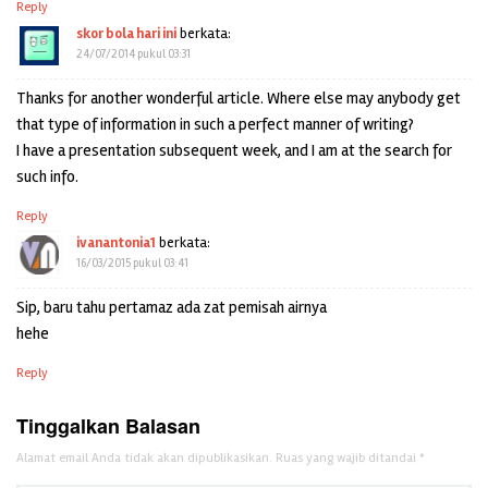
Reply
skor bola hari ini
berkata:
24/07/2014 pukul 03:31
Thanks for another wonderful article. Where else may anybody get
that type of information in such a perfect manner of writing?
I have a presentation subsequent week, and I am at the search for
such info.
Reply
ivanantonia1
berkata:
16/03/2015 pukul 03:41
Sip, baru tahu pertamaz ada zat pemisah airnya
hehe
Reply
Tinggalkan Balasan
Alamat email Anda tidak akan dipublikasikan.
Ruas yang wajib ditandai
*