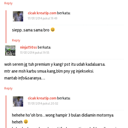
Reply
cicak kreatip.com
berkata:
17/07/2014 pukul 19:49
siepp..sama sama bro
Reply
ninja150ss
berkata:
17/07/2014 pukul 19:55
woh serem jg tuh premium y kang? pst itu udah kadaluarsa.
mtr ane msh karbu smua kang,blm pny yg injekseksi.
mantab info&saranya….
Reply
cicak kreatip.com
berkata:
17/07/2014 pukul 20:02
hehehe ho’oh bro…wong hampir 3 bulan didiamin motornya
heheh