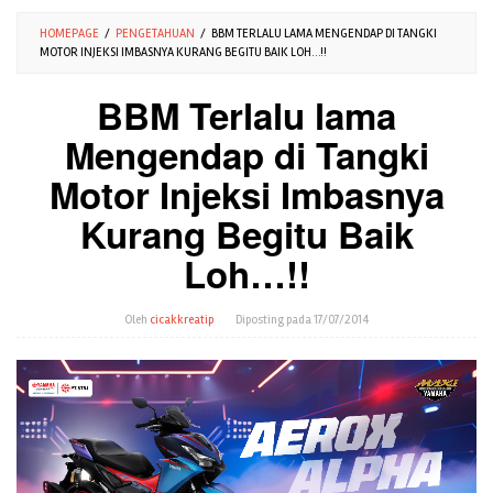
HOMEPAGE
/
PENGETAHUAN
/
BBM TERLALU LAMA MENGENDAP DI TANGKI
MOTOR INJEKSI IMBASNYA KURANG BEGITU BAIK LOH…!!
BBM Terlalu lama
Mengendap di Tangki
Motor Injeksi Imbasnya
Kurang Begitu Baik
Loh…!!
Oleh
cicakkreatip
Diposting pada
17/07/2014