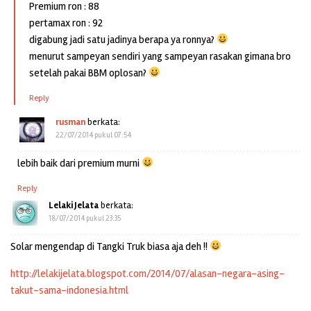
Premium ron : 88
pertamax ron : 92
digabung jadi satu jadinya berapa ya ronnya?
menurut sampeyan sendiri yang sampeyan rasakan gimana bro
setelah pakai BBM oplosan?
Reply
rusman
berkata:
22/07/2014 pukul 07:54
lebih baik dari premium murni
Reply
Lelaki Jelata
berkata:
18/07/2014 pukul 23:35
Solar mengendap di Tangki Truk biasa aja deh !!
http://lelakijelata.blogspot.com/2014/07/alasan-negara-asing-
takut-sama-indonesia.html