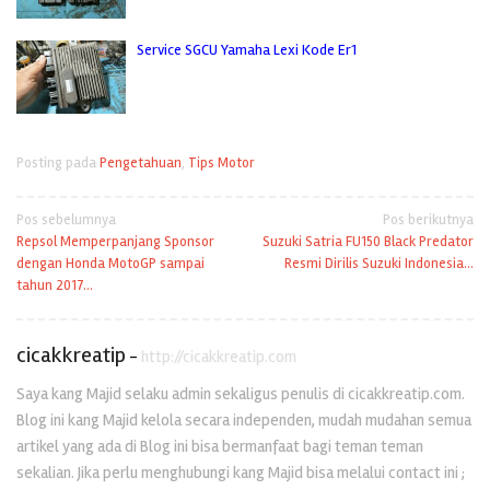
Service SGCU Yamaha Lexi Kode Er1
Posting pada
Pengetahuan
,
Tips Motor
Navigasi
Pos sebelumnya
Pos berikutnya
Repsol Memperpanjang Sponsor
Suzuki Satria FU150 Black Predator
pos
dengan Honda MotoGP sampai
Resmi Dirilis Suzuki Indonesia…
tahun 2017…
cicakkreatip
-
http://cicakkreatip.com
Saya kang Majid selaku admin sekaligus penulis di cicakkreatip.com.
Blog ini kang Majid kelola secara independen, mudah mudahan semua
artikel yang ada di Blog ini bisa bermanfaat bagi teman teman
sekalian. Jika perlu menghubungi kang Majid bisa melalui contact ini ;