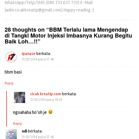
WhatsApp/Telp/SMS (085 733 637 733) E-Mail
(adm.cicakkreatip@gmail.com) Happy reading :)
28 thoughts on “
BBM Terlalu lama Mengendap
di Tangki Motor Injeksi Imbasnya Kurang Begitu
Baik Loh…!!
”
ipanase
berkata:
17/07/2014 pukul 17:48
bbm basi
Reply
cicak kreatip.com
berkata:
17/07/2014 pukul 18:03
ngoahaha ho’oh je
Reply
odi
berkata:
17/07/2014 pukul 17:48