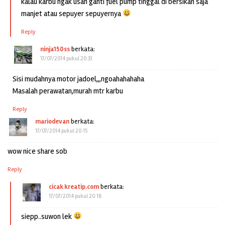
kalau karbu ngak usah ganti fuel pump tinggal di bersikan saja
manjet atau sepuyer sepuyernya
Reply
ninja150ss
berkata:
17/07/2014 pukul 20:33
Sisi mudahnya motor jadoel,,,ngoahahahaha
Masalah perawatan,murah mtr karbu
Reply
mariodevan
berkata:
17/07/2014 pukul 20:15
wow nice share sob
Reply
cicak kreatip.com
berkata:
17/07/2014 pukul 20:18
siepp..suwon lek