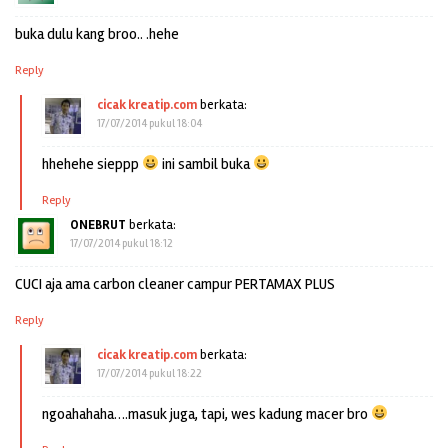
buka dulu kang broo.. .hehe
Reply
cicak kreatip.com
berkata:
17/07/2014 pukul 18:04
hhehehe sieppp
ini sambil buka
Reply
ONEBRUT
berkata:
17/07/2014 pukul 18:12
CUCI aja ama carbon cleaner campur PERTAMAX PLUS
Reply
cicak kreatip.com
berkata:
17/07/2014 pukul 18:22
ngoahahaha….masuk juga, tapi, wes kadung macer bro