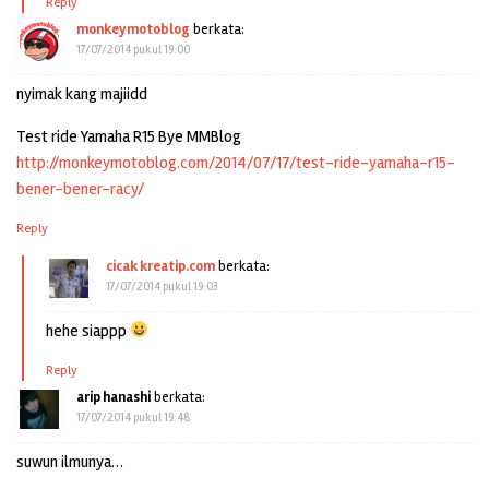
Reply
monkeymotoblog
berkata:
17/07/2014 pukul 19:00
nyimak kang majiidd
Test ride Yamaha R15 Bye MMBlog
http://monkeymotoblog.com/2014/07/17/test-ride-yamaha-r15-
bener-bener-racy/
Reply
cicak kreatip.com
berkata:
17/07/2014 pukul 19:03
hehe siappp
Reply
arip hanashi
berkata:
17/07/2014 pukul 19:48
suwun ilmunya…