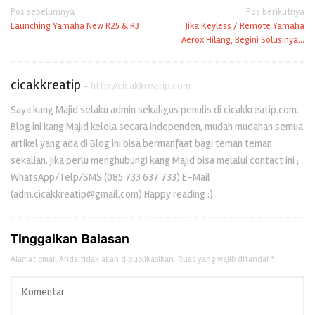
Navigasi
Pos sebelumnya
Pos berikutnya
Launching Yamaha New R25 & R3
Jika Keyless / Remote Yamaha
pos
Aerox Hilang, Begini Solusinya…
cicakkreatip
-
http://cicakkreatip.com
Saya kang Majid selaku admin sekaligus penulis di cicakkreatip.com.
Blog ini kang Majid kelola secara independen, mudah mudahan semua
artikel yang ada di Blog ini bisa bermanfaat bagi teman teman
sekalian. Jika perlu menghubungi kang Majid bisa melalui contact ini ;
WhatsApp/Telp/SMS (085 733 637 733) E-Mail
(adm.cicakkreatip@gmail.com) Happy reading :)
Tinggalkan Balasan
Alamat email Anda tidak akan dipublikasikan.
Ruas yang wajib ditandai
*