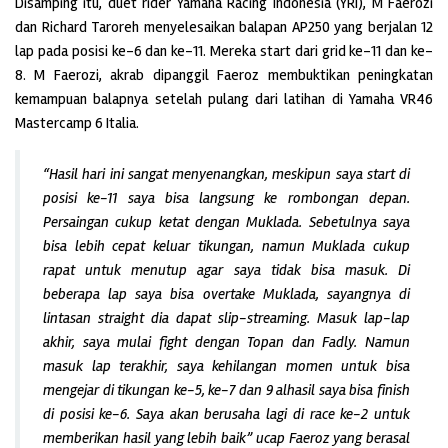
Disamping itu, duet rider Yamaha Racing Indonesia (YRI), M Faerozi
dan Richard Taroreh menyelesaikan balapan AP250 yang berjalan 12
lap pada posisi ke-6 dan ke-11. Mereka start dari grid ke-11 dan ke-
8. M Faerozi, akrab dipanggil Faeroz membuktikan peningkatan
kemampuan balapnya setelah pulang dari latihan di Yamaha VR46
Mastercamp 6 Italia.
“Hasil hari ini sangat menyenangkan, meskipun saya start di
posisi ke-11 saya bisa langsung ke rombongan depan.
Persaingan cukup ketat dengan Muklada. Sebetulnya saya
bisa lebih cepat keluar tikungan, namun Muklada cukup
rapat untuk menutup agar saya tidak bisa masuk. Di
beberapa lap saya bisa overtake Muklada, sayangnya di
lintasan straight dia dapat slip-streaming. Masuk lap-lap
akhir, saya mulai fight dengan Topan dan Fadly. Namun
masuk lap terakhir, saya kehilangan momen untuk bisa
mengejar di tikungan ke-5, ke-7 dan 9 alhasil saya bisa finish
di posisi ke-6. Saya akan berusaha lagi di race ke-2 untuk
memberikan hasil yang lebih baik” ucap Faeroz yang berasal