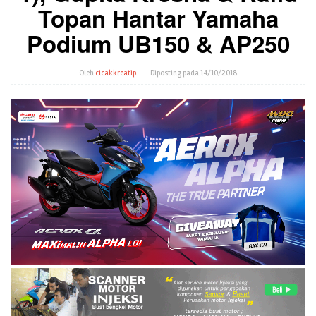
Topan Hantar Yamaha
Podium UB150 & AP250
Oleh
cicakkreatip
Diposting pada
14/10/2018