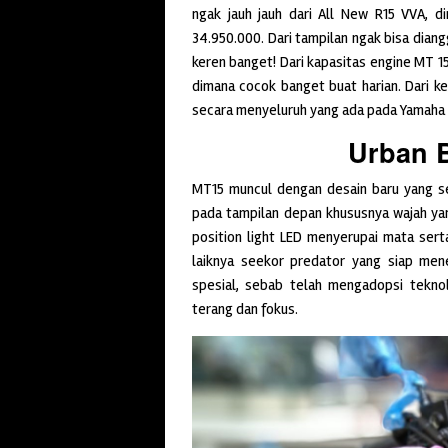
ngak jauh jauh dari All New R15 VVA, d
34.950.000. Dari tampilan ngak bisa dian
keren banget! Dari kapasitas engine MT 15
dimana cocok banget buat harian. Dari ke
secara menyeluruh yang ada pada Yamaha
Urban 
MT15 muncul dengan desain baru yang se
pada tampilan depan khususnya wajah yang
position light LED menyerupai mata ser
laiknya seekor predator yang siap me
spesial, sebab telah mengadopsi tekno
terang dan fokus.