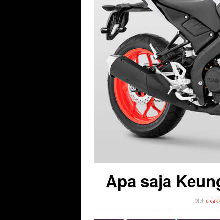
Apa saja Keun
Oleh
cicakk