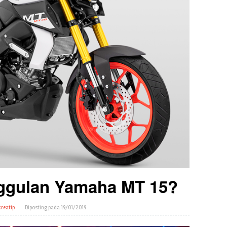
ggulan Yamaha MT 15?
reatip
Diposting pada
19/01/2019