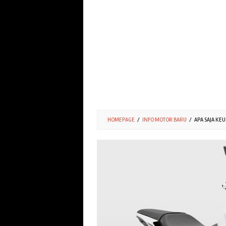
HOMEPAGE
/
INFO MOTOR BARU
/
APA SAJA KE