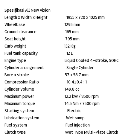
Spesifikasi All New Vixion
Length x Width x Height 1955 x 720 x 1025 mm
Wheelbase 1295 mm
Ground clearance 165 mm
Seat height 795 mm
Curb weight 132 Kg
Fuel tank capacity 12 L
Engine type Liquid Cooled 4-stroke, SOHC
Cylinder arrangement Single Cylinder
Bore x stroke 57 x 58.7 mm
Compression Ratio 10.4±0.4 : 1
Cylinder Volume 149.8 cc
Maximum power 12.2 kW / 8500 rpm
Maximum torque 14.5 Nm / 7500 rpm
Starting system Electric
Lubrication system Wet sump
Fuel system Fuel Injection
Clutch type Wet Type Multi-Plate Clutch