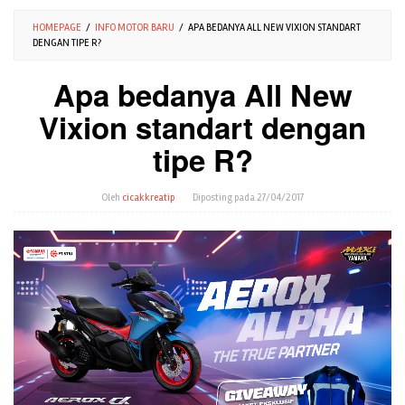
HOMEPAGE
/
INFO MOTOR BARU
/
APA BEDANYA ALL NEW VIXION STANDART
DENGAN TIPE R?
Apa bedanya All New
Vixion standart dengan
tipe R?
Oleh
cicakkreatip
Diposting pada
27/04/2017