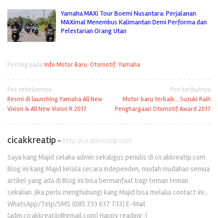
Yamaha MAXi Tour Boemi Nusantara: Perjalanan
MAXimal Menembus Kalimantan Demi Performa dan
Pelestarian Orang Utan
Posting pada
Info Motor Baru
,
Otomotif
,
Yamaha
Navigasi
Pos sebelumnya
Pos berikutnya
Resmi di launching Yamaha All New
Motor baru terbaik… Suzuki Raih
pos
Vixion & All New Vixion R 2017
Penghargaan Otomotif Award 2017
cicakkreatip
-
http://cicakkreatip.com
Saya kang Majid selaku admin sekaligus penulis di cicakkreatip.com.
Blog ini kang Majid kelola secara independen, mudah mudahan semua
artikel yang ada di Blog ini bisa bermanfaat bagi teman teman
sekalian. Jika perlu menghubungi kang Majid bisa melalui contact ini ;
WhatsApp/Telp/SMS (085 733 637 733) E-Mail
(adm.cicakkreatip@gmail.com) Happy reading :)