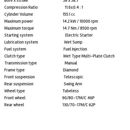
Bore x stroke 58 x 58.7
Compression Ratio 11.6±0.4 : 1
Cylinder Volume 155.1 cc
Maximum power 14.2 kW / 10000 rpm
Maximum torque 14.7 Nm / 8500 rpm
Starting system Electric Starter
Lubrication system Wet Sump
Fuel system Fuel Injection
Clutch type Wet Type Multi-Plate Clutch
Transmission type Manual
Frame type Diamond
Front suspension Telescopic
Rear suspension Swing Arm
Wheel type Tubeless
Front wheel 90/80-17M/C 46P
Rear wheel 130/70-17M/C 62P