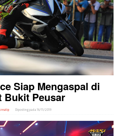
ce Siap Mengaspal di
t Bukit Peusar
kreatip
Diposting pada
16/11/2019