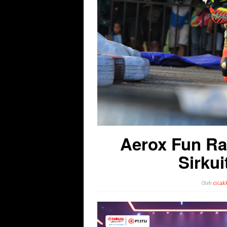
Aerox Fun Ra
Sirkui
Oleh
cicak