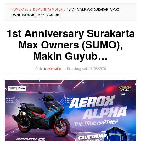
HOMEPAGE
/
KOMUNITAS MOTOR
/
1ST ANNIVERSARY SURAKARTA MAX
OWNERS (SUMO), MAKIN GUYUB...
1st Anniversary Surakarta
Max Owners (SUMO),
Makin Guyub…
Oleh
cicakkreatip
Diposting pada
16/08/2016