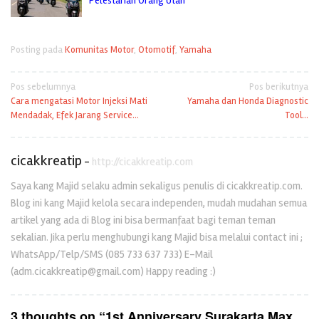
Pelestarian Orang Utan
Posting pada
Komunitas Motor
,
Otomotif
,
Yamaha
Navigasi
Pos sebelumnya
Pos berikutnya
Cara mengatasi Motor Injeksi Mati
Yamaha dan Honda Diagnostic
pos
Mendadak, Efek Jarang Service…
Tool…
cicakkreatip
-
http://cicakkreatip.com
Saya kang Majid selaku admin sekaligus penulis di cicakkreatip.com.
Blog ini kang Majid kelola secara independen, mudah mudahan semua
artikel yang ada di Blog ini bisa bermanfaat bagi teman teman
sekalian. Jika perlu menghubungi kang Majid bisa melalui contact ini ;
WhatsApp/Telp/SMS (085 733 637 733) E-Mail
(adm.cicakkreatip@gmail.com) Happy reading :)
3 thoughts on “
1st Anniversary Surakarta Max