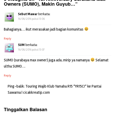
Owners (SUMO), Makin Guyub…
”
Sebut Mawar
berkata:
16/08/2016 pukul 13:06
Bahagianya…. ikut merasakan jadi bagian komunitas
Reply
SUM
berkata:
16/08/2016 pukul 13:07
SUMO (surabaya max owner) juga ada..mirip ya namanya
Selamat
ultha SUMO….
Reply
Ping-balik: Touring Wajib Klub Yamaha R15 “YR15CI” ke Pantai
Sawarna | cicakkreatip.com
Tinggalkan Balasan