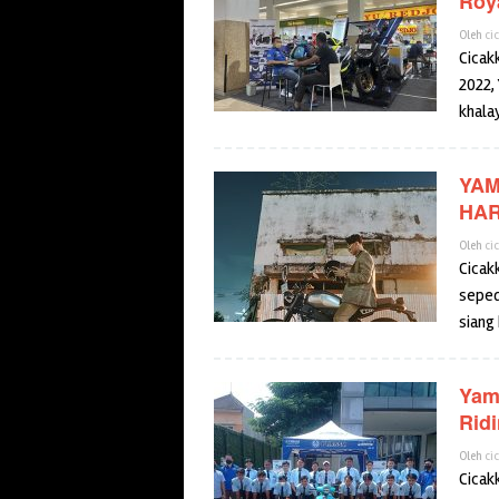
Roya
Oleh
ci
Cicak
2022,
khala
YAM
HA
Oleh
ci
Cicak
seped
siang
Yam
Rid
Oleh
ci
Cicak