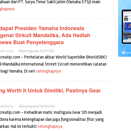
ahaan dari PT. Surya Timur Sakti Jatim (Yamaha STSJ) main
gkapnya
dapat Presiden Yamaha Indonesia
genai Sirkuit Mandalika, Ada Hadiah
imewa Buat Penyelenggara
cakkreatip
Diposting pada
26/11/2021
kreatip.com – Perhelatan akbar World Superbike (WorldSBK)
di Mandalika International Street Circuit menorehkan catatan
 bagi Yamaha. Di seri
selengkapnya
ng Worth It Untuk Dimiliki, Pastinya Gear
cakkreatip
Diposting pada
03/10/2021
kreatip.com – Kehadiran matic multiguna Gear 125 menjadi
dona karena kelengkapan dan juga fungsionalitas fitur yang
rkan. Hal ini terbukti
selengkapnya