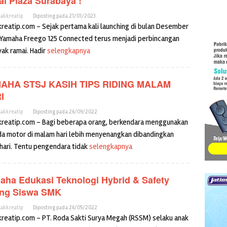
l Plaza Surabaya !
cakkreatip
Diposting pada
21/01/2023
kreatip.com – Sejak pertama kali launching di bulan Desember
 Yamaha Freego 125 Connected terus menjadi perbincangan
yak ramai. Hadir
selengkapnya
AHA STSJ KASIH TIPS RIDING MALAM
RI
cakkreatip
Diposting pada
26/09/2022
kreatip.com – Bagi beberapa orang, berkendara menggunakan
a motor di malam hari lebih menyenangkan dibandingkan
 hari. Tentu pengendara tidak
selengkapnya
aha Edukasi Teknologi Hybrid & Safety
ing Siswa SMK
cakkreatip
Diposting pada
26/05/2022
kreatip.com – PT. Roda Sakti Surya Megah (RSSM) selaku anak