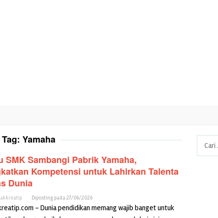
Tag:
Yamaha
Cari
untuk:
u SMK Sambangi Pabrik Yamaha,
gkatkan Kompetensi untuk Lahirkan Talenta
as Dunia
cakkreatip
Diposting pada
27/06/2026
kreatip.com – Dunia pendidikan memang wajib banget untuk