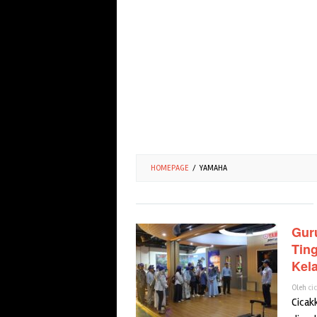
HOMEPAGE
/
YAMAHA
Gur
Tin
Kel
Oleh
ci
Cicak