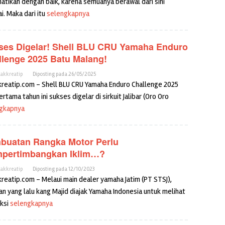
hatikan dengan baik, karena semuanya berawal dari sini
i. Maka dari itu
selengkapnya
ses Digelar! Shell BLU CRU Yamaha Enduro
llenge 2025 Batu Malang!
cakkreatip
Diposting pada
26/05/2025
kreatip.com – Shell BLU CRU Yamaha Enduro Challenge 2025
ertama tahun ini sukses digelar di sirkuit Jalibar (Oro Oro
gkapnya
buatan Rangka Motor Perlu
pertimbangkan Iklim…?
cakkreatip
Diposting pada
12/10/2023
kreatip.com – Melaui main dealer yamaha Jatim (PT STSJ),
an yang lalu kang Majid diajak Yamaha Indonesia untuk melihat
ksi
selengkapnya