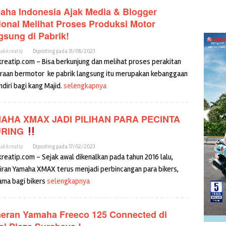
aha Indonesia Ajak Media & Blogger
ional Melihat Proses Produksi Motor
gsung di Pabrik!
cakkreatip
Diposting pada
31/08/2023
kreatip.com – Bisa berkunjung dan melihat proses perakitan
raan bermotor ke pabrik langsung itu merupakan kebanggaan
diri bagi kang Majid.
selengkapnya
AHA XMAX JADI PILIHAN PARA PECINTA
URING
cakkreatip
Diposting pada
17/02/2023
kreatip.com – Sejak awal dikenalkan pada tahun 2016 lalu,
iran Yamaha XMAX terus menjadi perbincangan para bikers,
ama bagi bikers
selengkapnya
eran Yamaha Freeco 125 Connected di