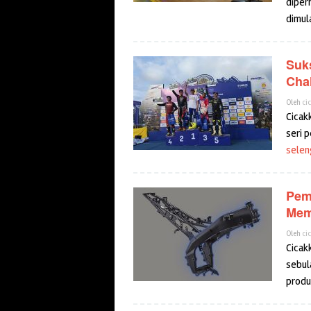
diper
dimula
Suk
Cha
Oleh
ci
Cicak
seri p
selen
Pem
Mem
Oleh
ci
Cicak
sebul
produ