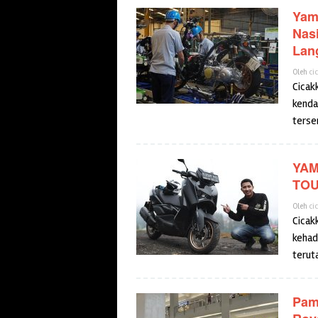
Yam
Nas
Lan
Oleh
ci
Cicak
kenda
tersen
YAM
TO
Oleh
ci
Cicak
kehad
terut
Pam