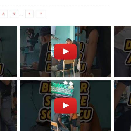
2
3
…
5