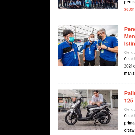
perus
selen
Pen
Men
Ist
Oleh
ci
Cicak
2021 
manis
Pali
125
Oleh
ci
Cicak
prima
ditawa