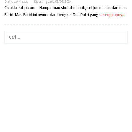
Oleh
cicakkreatip
Diposting pada
05/09/2024
Cicakkreatip.com – Hampir mau sholat mahrib, telfon masuk dari mas
Farid. Mas Farid ini owner dari bengkel Dua Putri yang
selengkapnya
Cari
untuk: