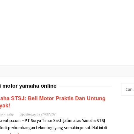
i motor yamaha online
Cari
untuk:
aha STSJ: Beli Motor Praktis Dan Untung
yak!
cakkreatip
Diposting pada
27/09/2021
kreatip.com – PT Surya Timur Sakti Jatim atau Yamaha STSJ
kuti perkembangan teknologi yang semakin pesat. Hal ini di