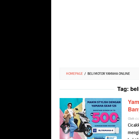
HOMEPAGE
/
BELI MOTOR YAMAHA ONLINE
Tag:
bel
Yam
Ban
Oleh
ci
Cicak
mengi