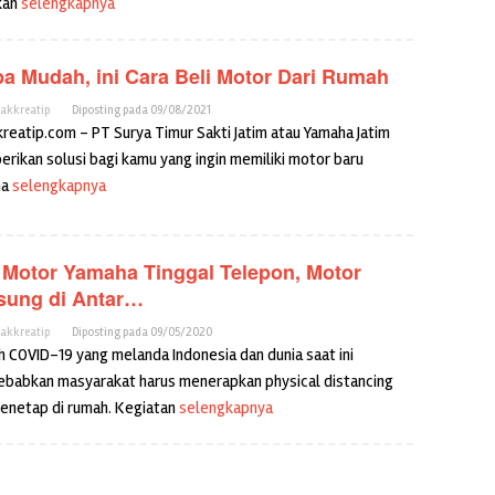
kan
selengkapnya
ba Mudah, ini Cara Beli Motor Dari Rumah
cakkreatip
Diposting pada
09/08/2021
kreatip.com – PT Surya Timur Sakti Jatim atau Yamaha Jatim
rikan solusi bagi kamu yang ingin memiliki motor baru
ma
selengkapnya
i Motor Yamaha Tinggal Telepon, Motor
sung di Antar…
cakkreatip
Diposting pada
09/05/2020
 COVID-19 yang melanda Indonesia dan dunia saat ini
babkan masyarakat harus menerapkan physical distancing
enetap di rumah. Kegiatan
selengkapnya