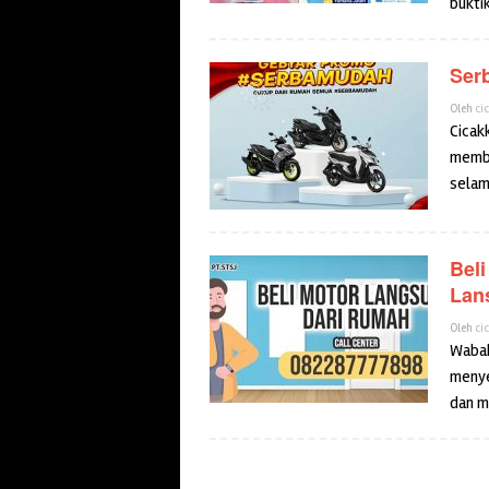
bukti
Ser
Oleh
ci
Cicak
membe
sela
Bel
Lan
Oleh
ci
Wabah
menye
dan m