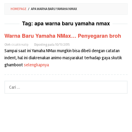
HOMEPAGE
/
APA WARNA BARU YAMAHA NMAX
Tag:
apa warna baru yamaha nmax
Warna Baru Yamaha NMax… Penyegaran broh
Oleh
cicakkreatip
Diposting pada
10/11/2015
Sampai saat ini Yamaha NMax mungkin bisa dibeli dengan catatan
indent, hal ini diakrenakan animo masyarakat terhadap gaya skutik
ghamboot
selengkapnya
Cari
untuk: