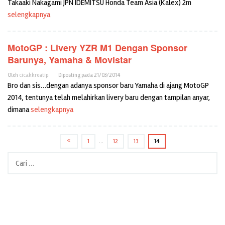
Takaaki Nakagami JPN IDEMITSU Honda Team Asia (Kalex) 2m
selengkapnya
MotoGP : Livery YZR M1 Dengan Sponsor
Barunya, Yamaha & Movistar
Oleh
cicakkreatip
Diposting pada
21/03/2014
Bro dan sis…dengan adanya sponsor baru Yamaha di ajang MotoGP
2014, tentunya telah melahirkan livery baru dengan tampilan anyar,
dimana
selengkapnya
1
…
12
13
14
Cari
untuk: