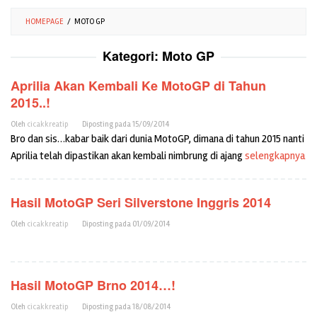
HOMEPAGE
/
MOTO GP
Kategori:
Moto GP
Aprilia Akan Kembali Ke MotoGP di Tahun
2015..!
Oleh
cicakkreatip
Diposting pada
15/09/2014
Bro dan sis…kabar baik dari dunia MotoGP, dimana di tahun 2015 nanti
Aprilia telah dipastikan akan kembali nimbrung di ajang
selengkapnya
Hasil MotoGP Seri Silverstone Inggris 2014
Oleh
cicakkreatip
Diposting pada
01/09/2014
Hasil MotoGP Brno 2014…!
Oleh
cicakkreatip
Diposting pada
18/08/2014